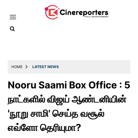
Home
Latest
HOME
LATEST NEWS
News
Nooru Saami Box Office : 5
Throwback
நாட்களில் விஜய் ஆண்டனியின்
Television
Reviews
'நூறு சாமி' செய்த வசூல்
Photos
எவ்ளோ தெரியுமா?
Story