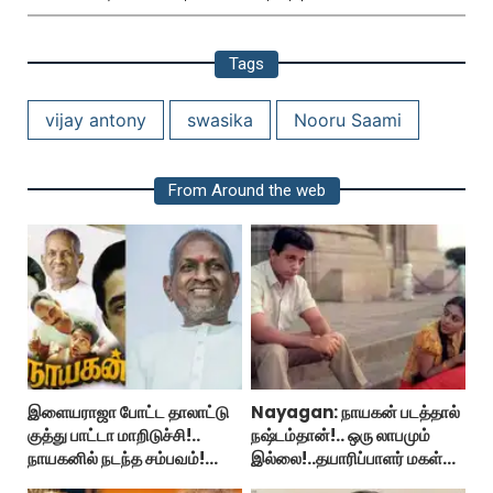
Tags
vijay antony
swasika
Nooru Saami
From Around the web
இளையராஜா போட்ட தாலாட்டு
Nayagan: நாயகன் படத்தால்
குத்து பாட்டா மாறிடுச்சி!..
நஷ்டம்தான்!.. ஒரு லாபமும்
நாயகனில் நடந்த சம்பவம்!...
இல்லை!..தயாரிப்பாளர் மகள்
பேட்டி..