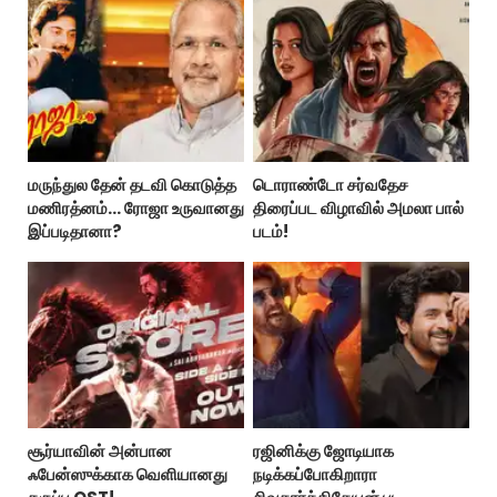
மருந்துல தேன் தடவி கொடுத்த
டொராண்டோ சர்வதேச
மணிரத்னம்... ரோஜா உருவானது
திரைப்பட விழாவில் அமலா பால்
இப்படிதானா?
படம்!
சூர்யாவின் அன்பான
ரஜினிக்கு ஜோடியாக
ஃபேன்ஸுக்காக வெளியானது
நடிக்கப்போகிறாரா