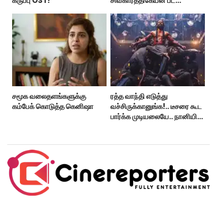
கருப்பு OST!
சிவகார்த்திகேயன் பட
ஹீரோயின்?
சமூக வலைதளங்களுக்கு
ரத்த வாந்தி எடுத்து
கம்பேக் கொடுத்த கெனிஷா
வச்சிருக்கானுங்க!.. டீசரை கூட
பார்க்க முடியலையே.. நானியின்
‘பாரடைஸ்’ பிழைக்குமா?