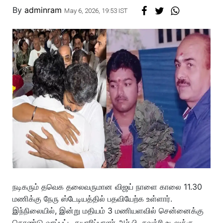
By
adminram
May 6, 2026, 19:53 IST
நடிகரும் தவெக தலைவருமான விஜய் நாளை காலை 11.30
மணிக்கு நேரு ஸ்டேடியத்தில் பதவியேற்க உள்ளார்.
இந்நிலையில், இன்று மதியம் 3 மணியளவில் சென்னைக்கு
கொண்டு வரப்பட்ட தயாரிப்பாளர் ஆர்.பி. சவுத்ரி உடலுக்கு