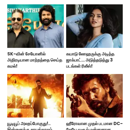
SK-வின் சேயோனில்
கயாடு லோஹருக்கு அடித்த
அதிரடியான மாற்றத்தை செய்த
ஜாக்பாட்... அடுத்தடுத்து 3
கமல்!
படங்கள் ரிலீஸ்!
யூடியூப் அலறப்போகுது!..
ஹீரோவான முதல் படமான DC-
இன்னைக்கு சாயங்காலம்
லேயே வசூல் மன்னனான