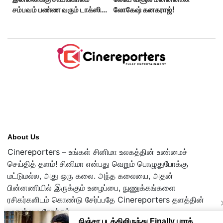
சம்பவம் பண்ண வரும் டாக்ஸிக்
லோகேஷ் கனகராஜ்!
டிரைலர்!..
About Us
Cinereporters – உங்கள் சினிமா உலகத்தின் உண்மைச்
செய்தித் தளம்! சினிமா என்பது வெறும் பொழுதுபோக்கு
மட்டுமல்ல, அது ஒரு கலை. அந்த கலையை, அதன்
பின்னணியில் இருக்கும் உழைப்பை, நுணுக்கங்களை
ரசிகர்களிடம் கொண்டு சேர்ப்பதே Cinereporters தளத்தின்
முதன்மை நோக்கம்.