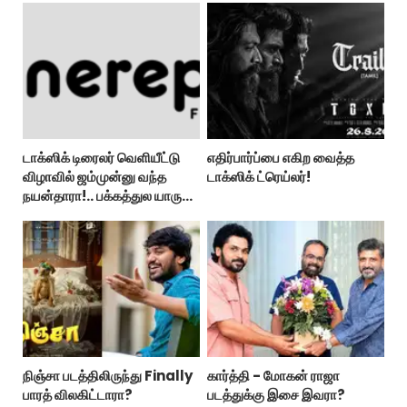
டாக்ஸிக் டிரைலர் வெளியீட்டு
எதிர்பார்ப்பை எகிற வைத்த
விழாவில் ஜம்முன்னு வந்த
டாக்ஸிக் ட்ரெய்லர்!
நயன்தாரா!.. பக்கத்துல யாரு
பாருங்க!..
நிஞ்சா படத்திலிருந்து Finally
கார்த்தி - மோகன் ராஜா
பாரத் விலகிட்டாரா?
படத்துக்கு இசை இவரா?