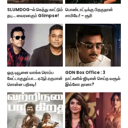
SLUMDOG-ல் கெத்து காட்டும்
பொண்டாட்டிக்கு பிறகுதான்
தபு... வைரலாகும் Glimpse!
சாமியே! – சூரி
ஒரு டியூனை வாங்க ரொம்ப
GDN Box Office : 3
லேட்டாகுதுப்பா... ஏஆர்.ரகுமான்
நாட்களில் ஜிடிஎன் செய்த வசூல்
சொன்ன பதிலடி!
இவ்ளோ தானா?