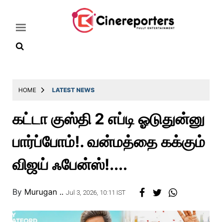
Home
HOME
LATEST NEWS
Latest
கட்டா குஸ்தி 2 எப்டி ஓடுதுன்னு
News
பார்ப்போம்!. வன்மத்தை கக்கும்
Throwback
Television
விஜய் ஃபேன்ஸ்!....
Reviews
By
Murugan ..
Photos
Jul 3, 2026, 10:11 IST
Story