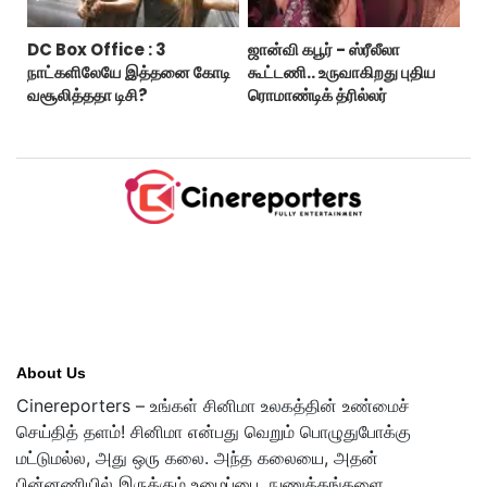
DC Box Office : 3
ஜான்வி கபூர் - ஸ்ரீலீலா
நாட்களிலேயே இத்தனை கோடி
கூட்டணி.. உருவாகிறது புதிய
வசூலித்ததா டிசி?
ரொமாண்டிக் த்ரில்லர்
About Us
Cinereporters – உங்கள் சினிமா உலகத்தின் உண்மைச்
செய்தித் தளம்! சினிமா என்பது வெறும் பொழுதுபோக்கு
மட்டுமல்ல, அது ஒரு கலை. அந்த கலையை, அதன்
பின்னணியில் இருக்கும் உழைப்பை, நுணுக்கங்களை