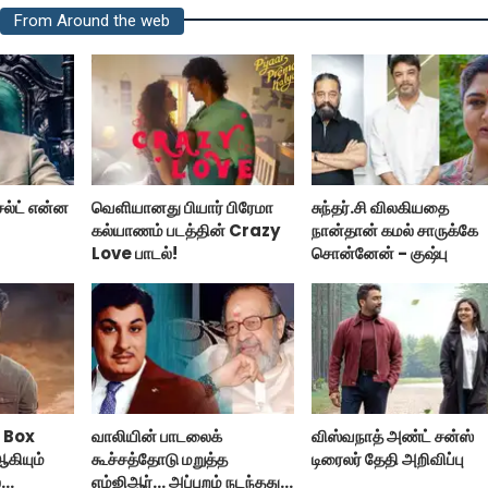
From Around the web
சல்ட் என்ன
வெளியானது பியார் பிரேமா
சுந்தர்.சி விலகியதை
கல்யாணம் படத்தின் Crazy
நான்தான் கமல் சாருக்கே
Love பாடல்!
சொன்னேன் - குஷ்பு
 Box
வாலியின் பாடலைக்
விஸ்வநாத் அண்ட் சன்ஸ்
ஆகியும்
கூச்சத்தோடு மறுத்த
டிரைலர் தேதி அறிவிப்பு
்
எம்ஜிஆர்... அப்புறம் நடந்தது