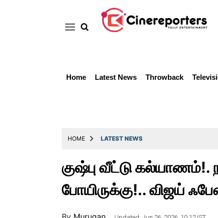
Home
Latest News
Throwback
Televis
Home
Latest
News
Throwback
HOME
LATEST NEWS
Television
குஷ்பு வீட்டு கல்யாணம்
Reviews
போயிருக்கு!.. விஜய் ஃபே
Photos
Story
By
Murugan ..
Updated: Jun 26, 2026, 10:12 IST