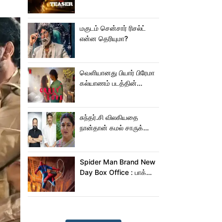
டீசர்!
மகுடம் சென்சார் ரிசல்ட்
என்ன தெரியுமா?
வெளியானது பியார் பிரேமா
கல்யாணம் படத்தின்
Crazy Love பாடல்!
சுந்தர்.சி விலகியதை
நான்தான் கமல் சாருக்கே
சொன்னேன் - குஷ்பு
Spider Man Brand New
Day Box Office : பாக்ஸ்
ஆபிஸில் தூள் கிளப்பும்
ஸ்பைடர் மேன் பிராண்ட் நியூ
டே!