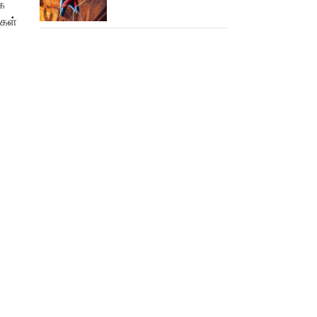
க
ஆபிஸில் தூள் கிளப்பும்
மகள்
ஸ்பைடர் மேன் பிராண்ட் நியூ
டே!