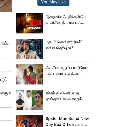
You May Like
ஆக்ஷனில் தெறிக்கவிடும்
நானியின் தி பாரடைஸ்
டீசர்!
மகுடம் சென்சார் ரிசல்ட்
ார்..
என்ன தெரியுமா?
வெளியானது பியார் பிரேமா
கல்யாணம் படத்தின்
ரும்
Crazy Love பாடல்!
லரும்
சுந்தர்.சி விலகியதை
நான்தான் கமல் சாருக்கே
சொன்னேன் - குஷ்பு
Spider Man Brand New
Day Box Office : பாக்ஸ்