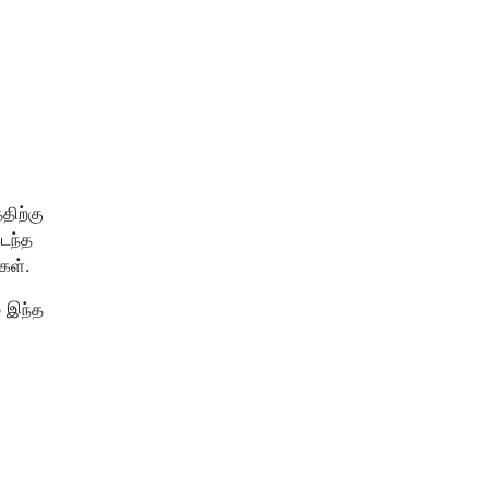
திற்கு
டந்த
கள்.
் இந்த