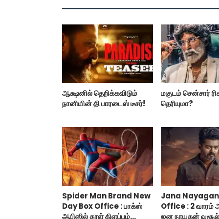
ஆக்ஷனில் தெறிக்கவிடும்
மகுடம் சென்சார் ரி
நானியின் தி பாரடைஸ் டீசர்!
தெரியுமா?
Spider Man Brand New
Jana Nayagan
Day Box Office : பாக்ஸ்
Office : 2 வாரம் 
ஆபிஸில் தூள் கிளப்பும்
ஜன நாயகன் வசூல