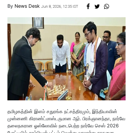
By
News Desk
Jun 8, 2026, 12:35 IST
தமிழகத்தின் இளம் சதுரங்க நட்சத்திரமும், இந்தியாவின்
முன்னணி கிராண்ட்மாஸ்டருமான ஆர். பிரக்ஞானந்தா, நார்வே
தலைநகரான ஓஸ்லோவில் நடைபெற்ற நார்வே செஸ் 2026
போட்டியில் சாம்பியன் பட்டம் வென்று வரலாற்று சாதனை