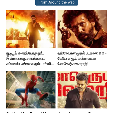
From Around the web
யூடியூப் அலறப்போகுது!..
ஹீரோவான முதல் படமான DC-
இன்னைக்கு சாயங்காலம்
லேயே வசூல் மன்னனான
சம்பவம் பண்ண வரும் டாக்ஸிக்
லோகேஷ் கனகராஜ்!
டிரைலர்!..