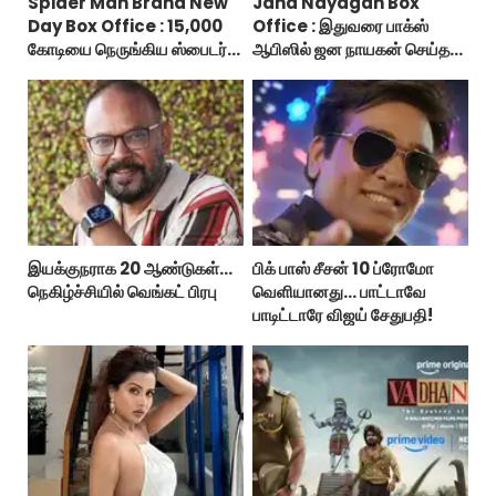
Spider Man Brand New
Jana Nayagan Box
Day Box Office : 15,000
Office : இதுவரை பாக்ஸ்
கோடியை நெருங்கிய ஸ்பைடர்
ஆபிஸில் ஜன நாயகன் செய்த
மேன் பிராண்ட் நியூ டே!
வசூல்?
இயக்குநராக 20 ஆண்டுகள்...
பிக் பாஸ் சீசன் 10 ப்ரோமோ
நெகிழ்ச்சியில் வெங்கட் பிரபு
வெளியானது... பாட்டாவே
பாடிட்டாரே விஜய் சேதுபதி!