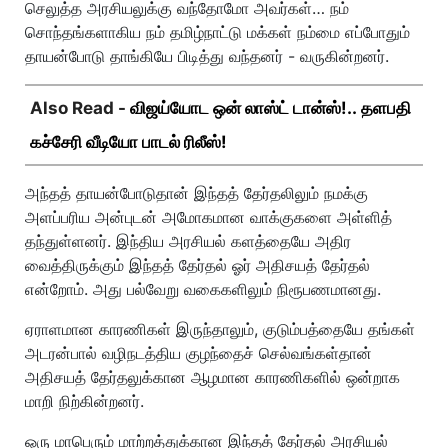
செலுத்த அரசியலுக்கு வந்தோமோ அவர்கள்… நம்
சொந்தங்களாகிய நம் தமிழ்நாட்டு மக்கள் நம்மை எப்போதும்
தாயன்போடு தாங்கியே பிடித்து வந்தனர் - வருகின்றனர்.
Also Read -
விஜய்யோட ஒன் லாஸ்ட் டான்ஸ்!.. தளபதி
கச்சேரி வீடியோ பாடல் ரிலீஸ்!
அந்தத் தாயன்போடுதான் இந்தத் தேர்தலிலும் நமக்கு
அளப்பரிய அன்புடன் அமோகமான வாக்குகளை அள்ளித்
தந்துள்ளனர். இந்திய அரசியல் களத்தையே அதிர
வைத்திருக்கும் இந்தத் தேர்தல் ஓர் அதிசயத் தேர்தல்
என்றோம். அது பல்வேறு வகைகளிலும் நிரூபணமானது.
ஏராளமான காரணிகள் இருந்தாலும், குடும்பத்தையே தங்கள்
அடரன்பால் வழிநடத்திய குழந்தைச் செல்வங்கள்தான்
அதிசயத் தேர்தலுக்கான ஆழமான காரணிகளில் ஒன்றாக
மாறி நிற்கின்றனர்.
ஒரு மாபெரும் மாற்றத்துக்கான இந்தத் தேர்தல் அரசியல்