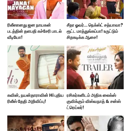
ரிலீஸானது ஜன நாயகன்
சீதா ஓவர்… நெக்ஸ்ட் சத்யாவா?
படத்தின் தளபதி கச்சேரி பாடல்
ரூட்ட மாத்துங்கப்பா! உருட்டும்
வீடியோ!
சிறகடிக்க ஆசை!
கவின், நயன்தாராவின் Hi புதிய
ரசிகர்களிடம் அதிக லைக்ஸ்
ரிலீஸ் தேதி அறிவிப்பு!
குவிக்கும் விஸ்வநாத் & சன்ஸ்
ட்ரெய்லர்!