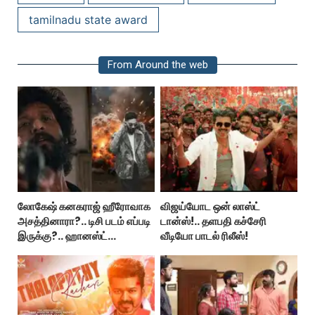
tamilnadu state award
From Around the web
லோகேஷ் கனகராஜ் ஹீரோவாக
விஜய்யோட ஒன் லாஸ்ட்
அசத்தினாரா?.. டிசி படம் எப்படி
டான்ஸ்!.. தளபதி கச்சேரி
இருக்கு?.. ஹானஸ்ட்
வீடியோ பாடல் ரிலீஸ்!
விமர்சனம்!..