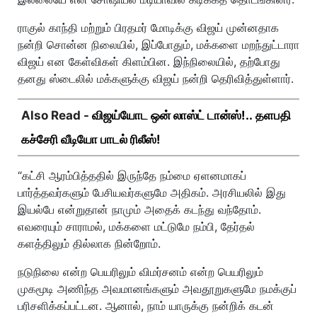
ராகுல் காந்தி மற்றும் பிரதமர் மோடிக்கு விஜய் முன்னதாக
நன்றி சொன்ன நிலையில், இப்போதும், மக்களை மறந்துட்டாரா
விஜய் என கேள்விகள் கிளம்பின. இந்நிலையில், தற்போது
தனது ஸ்டைலில் மக்களுக்கு விஜய் நன்றி தெரிவித்துள்ளார்.
Also Read -
விஜய்யோட ஒன் லாஸ்ட் டான்ஸ்!.. தளபதி
கச்சேரி வீடியோ பாடல் ரிலீஸ்!
“கட்சி ஆரம்பித்ததில் இருந்தே நம்மை ஏளனமாகப்
பார்த்தவர்களும் பேசியவர்களுமே அதிகம். அரசியலில் இது
இயல்பே என்றுதான் நாமும் அதைக் கடந்து வந்தோம்.
எவரையும் சாராமல், மக்களை மட்டுமே நம்பி, தேர்தல்
களத்திலும் தில்லாக நின்றோம்.
நடுநிலை என்ற பெயரிலும் விமர்சனம் என்ற பெயரிலும்
முகமூடி அணிந்த அவமானங்களும் அவதூறுகளுமே நமக்குப்
பரிசளிக்கப்பட்டன. ஆனால், நாம் யாருக்கு நன்றிக் கடன்