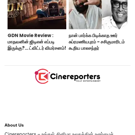
GDN Movie Review :
நான் பார்க்க பிடிக்காத ஊர்
மாதவனின் ஜிடிஎன் எப்படி
சுப்ரமணியபுரம் - சசிகுமாரிடம்
இருக்கு?... ட்விட்டர் விமர்சனம்!
கூறிய பாலசந்தர்
About Us
Cinereporters – உங்கள் சினிமா உலகத்தின் உண்மைச்