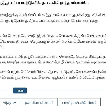
து பாட்டா மாறிடுச்சி!.. நாயகனில் நடந்த சம்பவம்!...
ரத்துக்கு அவர் செய்யும் கூத்து காமெடியாக இருக்கிறது. வில்லிய
ிறது. டிஆர்பிக்கு ஆசைலாம் படாதீங்க என்ற ரீதியில் கலாய்த்து
 களமே சென்று கொண்டு இருக்கிறது. எதோ கடைக்கு போறேன் என்ற ரீ
்டே மகாநதி தான்! பெரும்பாலும் ப்ரவீன் பென்னட் இயக்கத்தில் வரும்
்.
ைப்பார். அந்த ஒரே கதைகளத்தை கொண்டே மொத்த சீரியலும் நக
து தெரிந்து வந்துவிட்டார். காவேரிக்கு இன்னும் நியாபகம் வரவில்
கதை போகும். சேர்ந்தால் பிரிக்க ஆயத்தம் ஆவார். வேற கதையே இல
லிக்கொள்ளும் நிலை கூட இல்லை. டிஜிட்டல் எராவில் அப்டேட் ஆகுங்க 
Tags
vijay tv
pandian stores2
பாண்டியன் ஸ்டோர்ஸ்2