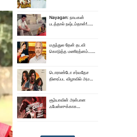
மாறிடுச்சி!.. நாயகனில்
நடந்த சம்பவம்!...
Nayagan: நாயகன்
படத்தால் நஷ்டம்தான்!..
ஒரு லாபமும்
இல்லை!..தயாரிப்பாளர்
மகள் பேட்டி..
மருந்துல தேன் தடவி
கொடுத்த மணிரத்னம்...
ரோஜா உருவானது
இப்படிதானா?
டொராண்டோ சர்வதேச
திரைப்பட விழாவில் அமலா
பால் படம்!
சூர்யாவின் அன்பான
ஃபேன்ஸுக்காக
வெளியானது கருப்பு OST!