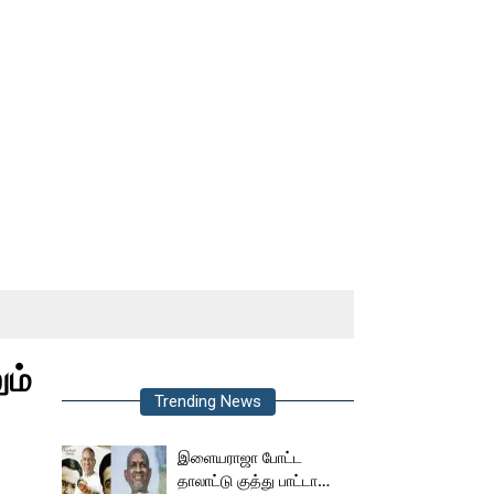
ம்
Trending News
இளையராஜா போட்ட
தாலாட்டு குத்து பாட்டா