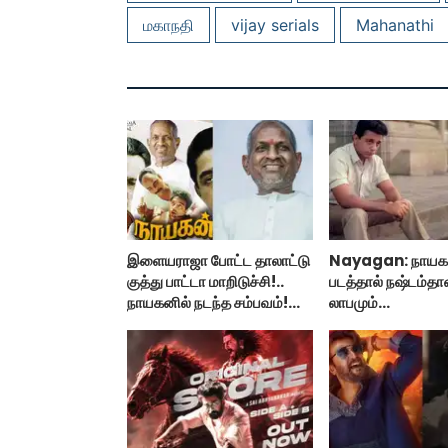
மகாநதி
vijay serials
Mahanathi
இளையராஜா போட்ட தாலாட்டு
Nayagan: நாயக
குத்து பாட்டா மாறிடுச்சி!..
படத்தால் நஷ்டம்தான
நாயகனில் நடந்த சம்பவம்!...
லாபமும்
இல்லை!..தயாரிப்பா
பேட்டி..