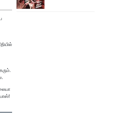
வெளியானது கருப்பு OST!
ை
தியில்
ரும்.
லை.
்லையா
பாஸ்!