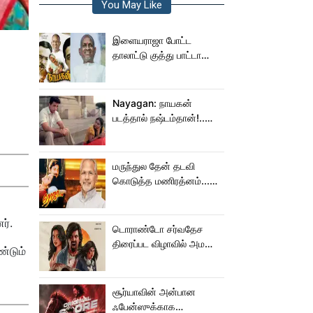
You May Like
இளையராஜா போட்ட
தாலாட்டு குத்து பாட்டா
மாறிடுச்சி!.. நாயகனில்
நடந்த சம்பவம்!...
Nayagan: நாயகன்
படத்தால் நஷ்டம்தான்!..
ஒரு லாபமும்
இல்லை!..தயாரிப்பாளர்
மகள் பேட்டி..
மருந்துல தேன் தடவி
கொடுத்த மணிரத்னம்...
ரோஜா உருவானது
இப்படிதானா?
னர்.
டொராண்டோ சர்வதேச
திரைப்பட விழாவில் அமலா
ண்டும்
பால் படம்!
சூர்யாவின் அன்பான
ஃபேன்ஸுக்காக