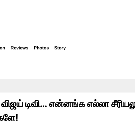
ion
Reviews
Photos
Story
ஜய் டிவி… என்னங்க எல்லா சீரியலு
களே!