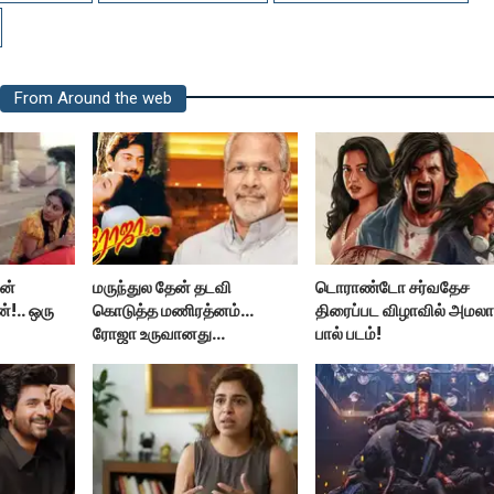
From Around the web
ன்
மருந்துல தேன் தடவி
டொராண்டோ சர்வதேச
்!.. ஒரு
கொடுத்த மணிரத்னம்...
திரைப்பட விழாவில் அமல
ரோஜா உருவானது
பால் படம்!
ளர் மகள்
இப்படிதானா?