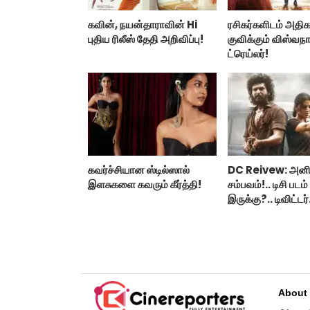
கவின், நயன்தாராவின் Hi
ரசிகர்களிடம் அதி
புதிய ரிலீஸ் தேதி அறிவிப்பு!
குவிக்கும் விஸ்வந
ட்ரெய்லர்!
கவர்ச்சியான ஸ்டில்ஸால்
DC Reivew: அனிர
இளசுகளை கவரும் கீர்த்தி!
சம்பவம்!.. டிசி படம்
இருக்கு?.. டிவிட்டர்
விமர்சனம்..
About