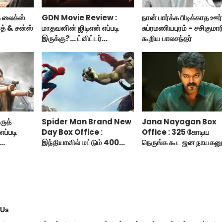
க லைக்ஸ்
GDN Movie Review :
நான் பார்க்க பிடிக்காத ஊர
ாத் & சன்ஸ்
மாதவனின் ஜிடிஎன் எப்படி
சுப்ரமணியபுரம் - சசிகுமார
இருக்கு?... ட்விட்டர்
கூறிய பாலசந்தர்
விமர்சனம்!
ுத்
Spider Man Brand New
Jana Nayagan Box
 எப்படி
Day Box Office :
Office : 325 கோடிய
இந்தியாவில் மட்டும் 400
நெருங்க கூட ஜன நாயகனு
கோடி வசூலித்ததா ஸ்பைடர்
வாய்ப்பு இல்ல!
மேன் பிராண்ட் நியூ டே?
 Us