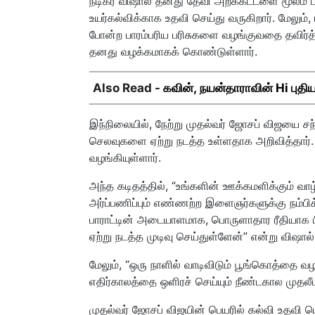
நடிகர் விஷால் தனது தேவி அறக்கட்டளை மூலம
உயர்கல்விக்காக உதவி செய்து வருகிறார். மேலும்
போன்ற பாரம்பரிய பரிசுகளை வழங்குவதை தவிர்த
தனது வழக்கமாகக் கொண்டுள்ளார்.
Also Read -
கவின், நயன்தாராவின் Hi புதிய 
இந்நிலையில், நேற்று முதல்வர் ஜோசப் விஜயை சந
செலவுகளை ஏற்று நடத்த உள்ளதாக அறிவித்தார்.
வழங்கியுள்ளார்.
அந்த கடிதத்தில், “உங்களின் ஊக்கமளிக்கும் வா
அர்ப்பணிப்பும் எண்ணற்ற இளைஞர்களுக்கு நம்பி
பாராட்டின் அடையாளமாக, பொருளாதார ரீதியாக ப
ஏற்று நடத்த முடிவு செய்துள்ளேன்” என்று விஷால் க
மேலும், “ஒரு நாளில் வாடிவிடும் பூங்கொத்தை
எதிர்காலத்தை ஒளிரச் செய்யும் நீண்டகால முதலீட
முதல்வர் ஜோசப் விஜயின் பெயரில் கல்வி உதவி ப