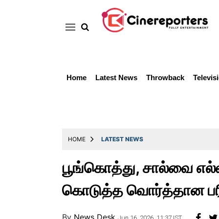
Home
Latest News
Throwback
Televis
Home
Latest
News
Throwback
HOME
LATEST NEWS
Television
பூங்கொத்து, சால்வை எல்ல
Reviews
கொடுத்த வொர்த்தான பரி
Photos
Story
By
News Desk
Jun 16, 2026, 11:37 IST