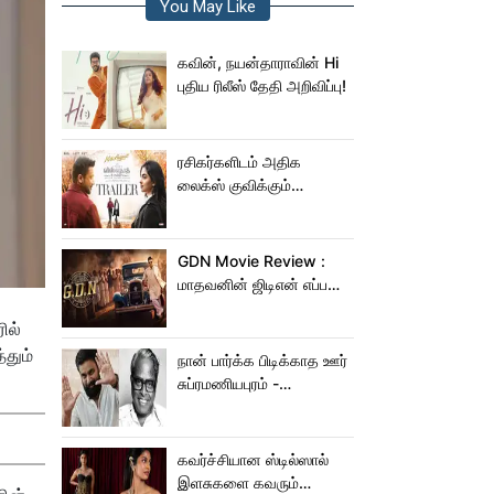
You May Like
கவின், நயன்தாராவின் Hi
புதிய ரிலீஸ் தேதி அறிவிப்பு!
ரசிகர்களிடம் அதிக
லைக்ஸ் குவிக்கும்
விஸ்வநாத் & சன்ஸ்
ட்ரெய்லர்!
GDN Movie Review :
மாதவனின் ஜிடிஎன் எப்படி
இருக்கு?... ட்விட்டர்
ில்
விமர்சனம்!
்தும்
நான் பார்க்க பிடிக்காத ஊர்
சுப்ரமணியபுரம் -
சசிகுமாரிடம் கூறிய
பாலசந்தர்
கவர்ச்சியான ஸ்டில்ஸால்
இளசுகளை கவரும்