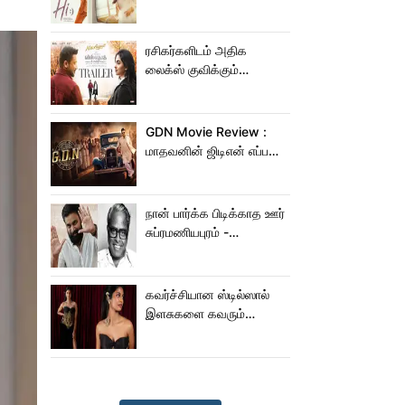
ரசிகர்களிடம் அதிக
லைக்ஸ் குவிக்கும்
விஸ்வநாத் & சன்ஸ்
ட்ரெய்லர்!
GDN Movie Review :
மாதவனின் ஜிடிஎன் எப்படி
இருக்கு?... ட்விட்டர்
விமர்சனம்!
நான் பார்க்க பிடிக்காத ஊர்
சுப்ரமணியபுரம் -
சசிகுமாரிடம் கூறிய
பாலசந்தர்
கவர்ச்சியான ஸ்டில்ஸால்
இளசுகளை கவரும்
கீர்த்தி!