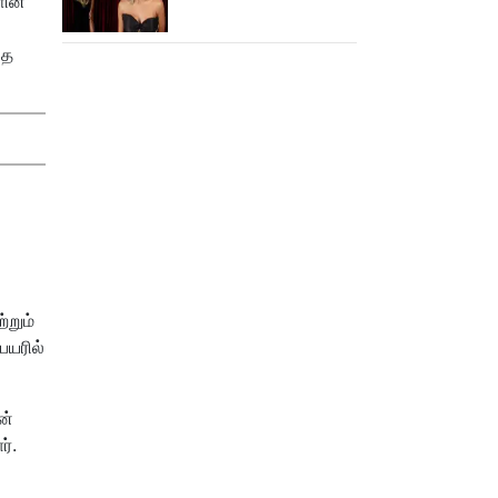
ின்
கீர்த்தி!
தை
்றும்
ெயரில்
ன்
ர்.