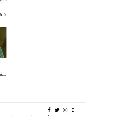
்
ிடம்
க்கு