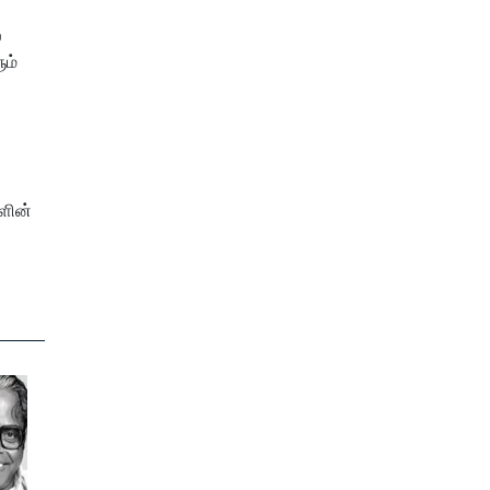
்
ும்
ளின்