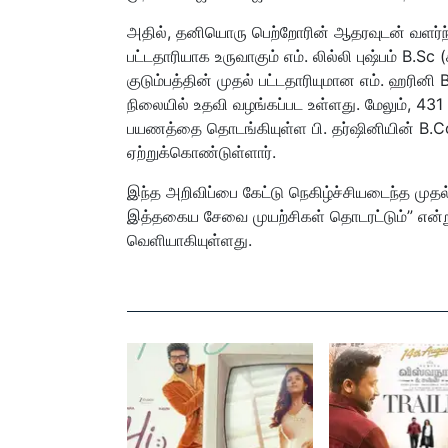
அதில், தனியொரு பெற்றோரின் ஆதரவுடன் வளர்ந்து
பட்டதாரியாக உருவாகும் எம். லில்லி புஷ்பம் B.Sc 
குடும்பத்தின் முதல் பட்டதாரியுமான எம். ஹரினி 
நிலையில் உதவி வழங்கப்பட உள்ளது. மேலும், 431 
பயணத்தை தொடங்கியுள்ள பி. தர்ஷினியின் B.Co
ஏற்றுக்கொண்டுள்ளார்.
இந்த அறிவிப்பை கேட்டு நெகிழ்ச்சியடைந்த முதல
இத்தகைய சேவை முயற்சிகள் தொடரட்டும்” என்று
வெளியாகியுள்ளது.