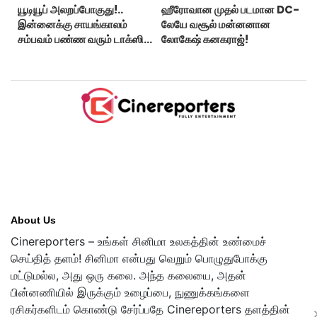
யூடியூப் அலறப்போகுது!..
ஹீரோவான முதல் படமான DC-
இன்னைக்கு சாயங்காலம்
லேயே வசூல் மன்னனான
சம்பவம் பண்ண வரும் டாக்ஸிக்
லோகேஷ் கனகராஜ்!
டிரைலர்!..
About Us
Cinereporters – உங்கள் சினிமா உலகத்தின் உண்மைச்
செய்தித் தளம்! சினிமா என்பது வெறும் பொழுதுபோக்கு
மட்டுமல்ல, அது ஒரு கலை. அந்த கலையை, அதன்
பின்னணியில் இருக்கும் உழைப்பை, நுணுக்கங்களை
ரசிகர்களிடம் கொண்டு சேர்ப்பதே Cinereporters தளத்தின்