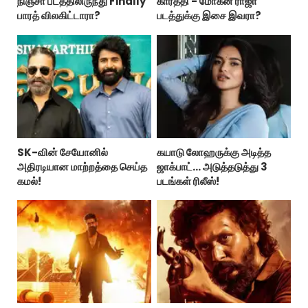
நிஞ்சா படத்திலிருந்து Finally
கார்த்தி - மோகன் ராஜா
பாரத் விலகிட்டாரா?
படத்துக்கு இசை இவரா?
SK-வின் சேயோனில்
கயாடு லோஹருக்கு அடித்த
அதிரடியான மாற்றத்தை செய்த
ஜாக்பாட்... அடுத்தடுத்து 3
கமல்!
படங்கள் ரிலீஸ்!