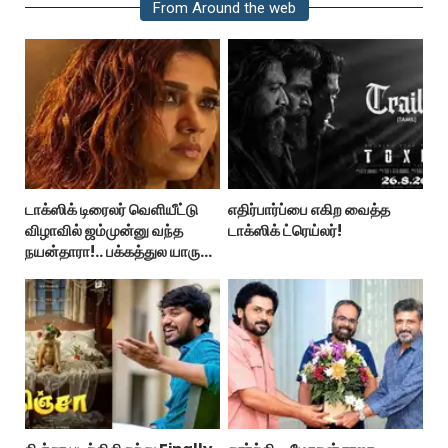
From Around the web
டாக்ஸிக் டிரைலர் வெளியீட்டு
எதிர்பார்ப்பை எகிற வைத்த
விழாவில் ஜம்முன்னு வந்த
டாக்ஸிக் ட்ரெய்லர்!
நயன்தாரா!.. பக்கத்துல யாரு
பாருங்க!..