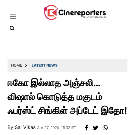
Home
Latest
HOME
LATEST NEWS
News
ஈகோ இல்லாத அஞ்சலி…
Throwback
விஷால் கொடுத்த மகுடம்
Television
Reviews
ஃபர்ஸ்ட் சிங்கிள் அப்டேட் இதோ!
Photos
By
Sai Vikas
Story
Apr 27, 2026, 15:32 IST