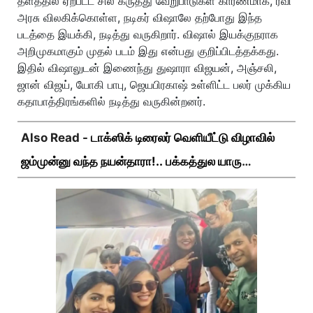
தளத்தில் ஏற்பட்ட சில கருத்து வேறுபாடுகள் காரணமாக, ரவி
அரசு விலகிக்கொள்ள, நடிகர் விஷாலே தற்போது இந்த
படத்தை இயக்கி, நடித்து வருகிறார். விஷால் இயக்குநராக
அறிமுகமாகும் முதல் படம் இது என்பது குறிப்பிடத்தக்கது.
இதில் விஷாலுடன் இணைந்து துஷாரா விஜயன், அஞ்சலி,
ஜான் விஜய், யோகி பாபு, ஜெயபிரகாஷ் உள்ளிட்ட பலர் முக்கிய
கதாபாத்திரங்களில் நடித்து வருகின்றனர்.
Also Read -
டாக்ஸிக் டிரைலர் வெளியீட்டு விழாவில்
ஜம்முன்னு வந்த நயன்தாரா!.. பக்கத்துல யாரு
பாருங்க!..