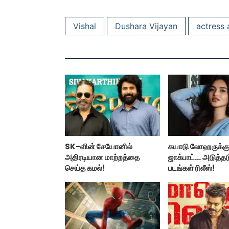
Vishal
Dushara Vijayan
actress a
SK-வின் சேயோனில்
கயாடு லோஹருக்கு
அதிரடியான மாற்றத்தை
ஜாக்பாட்... அடுத்தட
செய்த கமல்!
படங்கள் ரிலீஸ்!