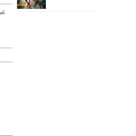
15,000 கோடியை
நெருங்கிய ஸ்பைடர் மேன்
தன்
பிராண்ட் நியூ டே!