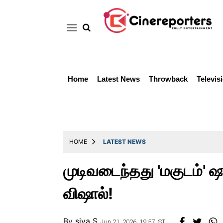
Home
Latest News
Throwback
Televis
Home
Latest
News
Throwback
HOME
LATEST NEWS
Television
முடிவடைந்தது 'மகுடம்' ஷூ
Reviews
விஷால்!
Photos
Story
By
siva S
Jun 21, 2026, 19:57 IST