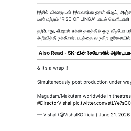
இதில் விஷாலுடன் இணைந்து ஜான் விஜய், அஞ்சலி,
டீசர் மற்றும் 'RISE OF LINGA' பாடல் வெளியாகி 
தற்போது, விஷால் எக்ஸ் தளத்தில் ஒரு வீடியோ ப
அறிவித்திருக்கிறார். படத்தை வருகிற ஜூலையில் ரி
Also Read -
SK-வின் சேயோனில் அதிரடியா
& it’s a wrap !!
Simultaneously post production under way
Magudam/Makutam worldwide in theatres i
#DirectorVishal
pic.twitter.com/stLYe7sC
— Vishal (@VishalKOfficial)
June 21, 2026