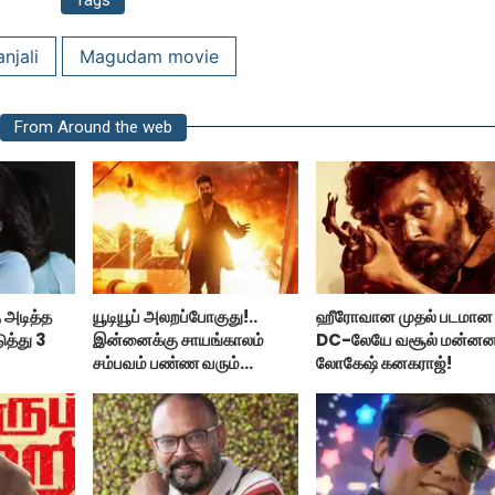
Tags
njali
Magudam movie
From Around the web
 அடித்த
யூடியூப் அலறப்போகுது!..
ஹீரோவான முதல் படமான
ுத்து 3
இன்னைக்கு சாயங்காலம்
DC-லேயே வசூல் மன்ன
சம்பவம் பண்ண வரும்
லோகேஷ் கனகராஜ்!
டாக்ஸிக் டிரைலர்!..