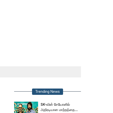
Trending News
SK-வின் சேயோனில்
அதிரடியான மாற்றத்தை