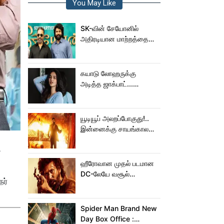
You May Like
SK-வின் சேயோனில்
அதிரடியான மாற்றத்தை
செய்த கமல்!
கயாடு லோஹருக்கு
அடித்த ஜாக்பாட்...
அடுத்தடுத்து 3 படங்கள்
ரிலீஸ்!
யூடியூப் அலறப்போகுது!..
இன்னைக்கு சாயங்காலம்
சம்பவம் பண்ண வரும்
ை
டாக்ஸிக் டிரைலர்!..
ஹீரோவான முதல் படமான
DC-லேயே வசூல்
நர்
மன்னனான லோகேஷ்
கனகராஜ்!
Spider Man Brand New
Day Box Office :