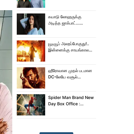
செய்த கமல்!
கயாடு லோஹருக்கு
அடித்த ஜாக்பாட்...
அடுத்தடுத்து 3 படங்கள்
ரிலீஸ்!
யூடியூப் அலறப்போகுது!..
இன்னைக்கு சாயங்காலம்
சம்பவம் பண்ண வரும்
டாக்ஸிக் டிரைலர்!..
ஹீரோவான முதல் படமான
DC-லேயே வசூல்
மன்னனான லோகேஷ்
கனகராஜ்!
Spider Man Brand New
Day Box Office :
15,000 கோடியை
நெருங்கிய ஸ்பைடர் மேன்
பிராண்ட் நியூ டே!