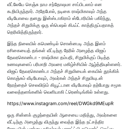
வீட்லேயே செஞ்சு நாம சந்தோஷமா சாப்பிடலாம் என
கூறியிருந்தார். அதேபோல், நடிகை ராஷ்மிகாவும் அந்த
வீடியோவை தனது இன்ஸ்டாகிராம் ஸ்டோரியில் பகிர்ந்து,
அந்தச் சிறுமிக்கு ஒரு ஸ்பெஷல் கிஃப்ட் காத்திருப்பதாகத்
தெரிவித்திருந்தார்.
இந்த நிலையில் கமெண்டில் சொன்னபடி அந்த இளம்
ரசிகையைத் தங்கள் வீட்டிற்கு நேரில் அழைத்த விஜய்
தேவரகொண்டா - ராஷ்மிகா தம்பதி, சிறுமிக்குப் பிடித்த
உணவுகளைப் பரிமாறி அவரை மகிழ்ச்சியில் ஆழ்த்தியுள்ளனர்.
விஜய் தேவரகொண்டா அந்தச் சிறுமியைக் கையில் தூக்கிக்
கொஞ்சும் வீடியோவும், அவர்கள் அந்தச் சிறுமியுடன்
நேரத்தைச் செலவிடும் கியூட்டான வீடியோவும் தற்போது சமூக
வலைத்தளங்களில் வெளியாகி ட்ரெண்டிங்கில் உள்ளது.
https://www.instagram.com/reel/DWGkd9MEupR
ஒரு சின்னக் குழந்தையின் ஆசையை மதித்து, அவர்களை
வீட்டிற்கு அழைத்து விருந்து வைத்த இந்த நட்சத்திர
ஜோடியின் பண்பை ரசிகர்கள் பாராட்ட்யி கமெண்ட் செய்து