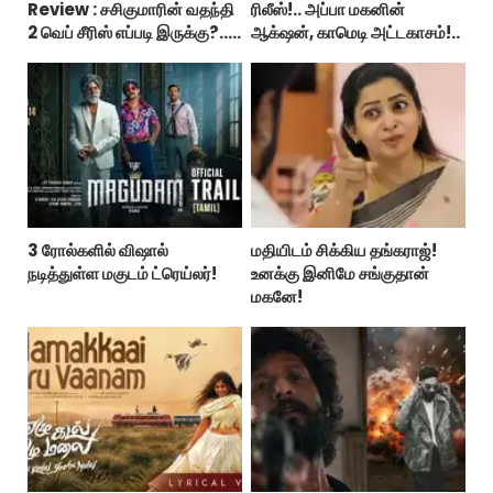
Review : சசிகுமாரின் வதந்தி
ரிலீஸ்!.. அப்பா மகனின்
2 வெப் சீரிஸ் எப்படி இருக்கு?...
ஆக்‌ஷன், காமெடி அட்டகாசம்!..
ட்விட்டர் விமர்சனம்!
3 ரோல்களில் விஷால்
மதியிடம் சிக்கிய தங்கராஜ்!
நடித்துள்ள மகுடம் ட்ரெய்லர்!
உனக்கு இனிமே சங்குதான்
மகனே!