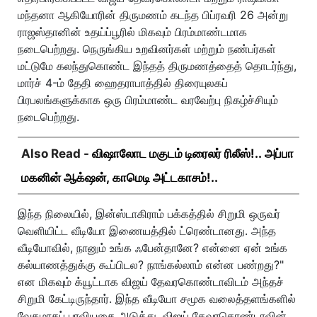
மந்தனா ஆகியோரின் திருமணம் கடந்த பிப்ரவரி 26 அன்று
ராஜஸ்தானின் உதய்ப்பூரில் மிகவும் பிரம்மாண்டமாக
நடைபெற்றது. நெருங்கிய உறவினர்கள் மற்றும் நண்பர்கள்
மட்டுமே கலந்துகொண்ட இந்தத் திருமணத்தைத் தொடர்ந்து,
மார்ச் 4-ம் தேதி ஹைதராபாத்தில் திரையுலகப்
பிரபலங்களுக்காக ஒரு பிரம்மாண்ட வரவேற்பு நிகழ்ச்சியும்
நடைபெற்றது.
Also Read -
விஷாலோட மகுடம் டிரைலர் ரிலீஸ்!.. அப்பா
மகனின் ஆக்‌ஷன், காமெடி அட்டகாசம்!..
இந்த நிலையில், இன்ஸ்டாகிராம் பக்கத்தில் சிறுமி ஒருவர்
வெளியிட்ட வீடியோ இணையத்தில் ட்ரெண்டானது. அந்த
வீடியோவில், நானும் உங்க ஃபேன்தானே? என்னை ஏன் உங்க
கல்யாணத்துக்கு கூப்பிடல? நாங்கல்லாம் என்ன பண்றது?"
என மிகவும் க்யூட்டாக விஜய் தேவரகொண்டாவிடம் அந்தச்
சிறுமி கேட்டிருந்தார். இந்த வீடியோ சமூக வலைத்தளங்களில்
வேகமாகப் பரவியதை அடுத்து, விஜய் தேவரகொண்டாவின்