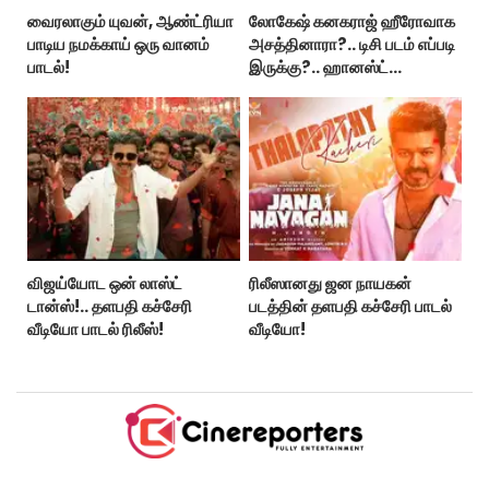
வைரலாகும் யுவன், ஆண்ட்ரியா
லோகேஷ் கனகராஜ் ஹீரோவாக
பாடிய நமக்காய் ஒரு வானம்
அசத்தினாரா?.. டிசி படம் எப்படி
பாடல்!
இருக்கு?.. ஹானஸ்ட்
விமர்சனம்!..
விஜய்யோட ஒன் லாஸ்ட்
ரிலீஸானது ஜன நாயகன்
டான்ஸ்!.. தளபதி கச்சேரி
படத்தின் தளபதி கச்சேரி பாடல்
வீடியோ பாடல் ரிலீஸ்!
வீடியோ!