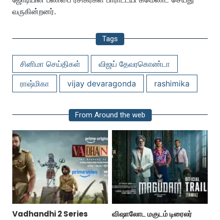
வருகின்றனர்.
Tags
சினிமா செய்திகள்
விஜய் தேவரகொண்டா
ராஷ்மிகா
vijay devaragonda
rashimika
From Around the web
Vadhandhi 2 Series
விஷாலோட மகுடம் டிரைலர்