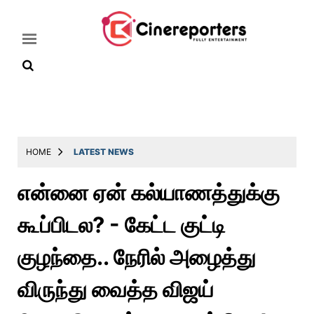
Home
Latest
HOME
LATEST NEWS
News
என்னை ஏன் கல்யாணத்துக்கு
Throwback
கூப்பிடல? - கேட்ட குட்டி
Television
Reviews
குழந்தை.. நேரில் அழைத்து
Photos
விருந்து வைத்த விஜய்
Story