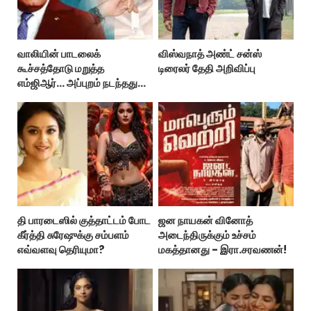
வாலியின் பாடலைக்
விஸ்வநாத் அண்ட் சன்ஸ்
கூச்சத்தோடு மறுத்த
டிரைலர் தேதி அறிவிப்பு
எம்ஜிஆர்... அப்புறம் நடந்தது
இதுதான்!
தி பாரடைஸில் குத்தாட்டம் போட
ஜன நாயகன் வினோத்
கீர்த்தி சுரேஷுக்கு சம்பளம்
அடைந்திருக்கும் உச்சம்
எவ்வளவு தெரியுமா?
மகத்தானது - இரா.சரவணன்!