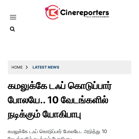
Home
Latest
HOME
LATEST NEWS
News
கமலுக்கே டஃப் கொடுப்பார்
Throwback
போலயே.. 10 வேடங்களில்
Television
Reviews
நடிக்கும் யோகிபாபு
Photos
கமலுக்கே டஃப் கொடுப்பார் போலயே.. அடுத்து 10
Story
வேடங்களில் நடிக்கும் யோகிபாபு