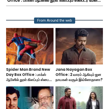
Office : பாக்ஸ் ஆபிஸில் தூள் கிளப்பும் ஸ்பைடர் மேன்
பிராண்ட் நியூ டே!
From Around the web
Spider Man Brand New
Jana Nayagan Box
Day Box Office : பாக்ஸ்
Office : 2 வாரம் ஆகியும் ஜன
ஆபிஸில் தூள் கிளப்பும் ஸ்பைடர்
நாயகன் வசூல் இவ்ளோதானா?
மேன் பிராண்ட் நியூ டே!