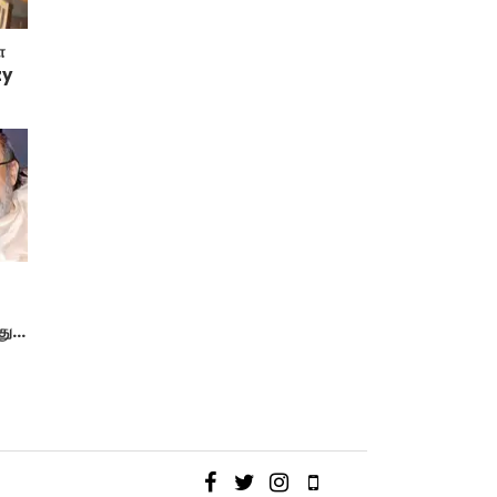
ா
zy
து