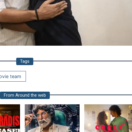
Tags
ovie team
From Around the web