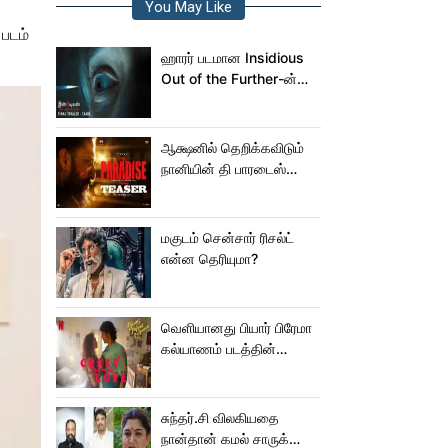
You May Like
படம்
ஹாரர் படமான Insidious
Out of the Further-ன்
மிரட்டலான ட்ரெய்லர்!
ஆக்ஷனில் தெறிக்கவிடும்
நானியின் தி பாரடைஸ்
டீசர்!
மகுடம் சென்சார் ரிசல்ட்
என்ன தெரியுமா?
வெளியானது பியார் பிரேமா
கல்யாணம் படத்தின்
Crazy Love பாடல்!
சுந்தர்.சி விலகியதை
நான்தான் கமல் சாருக்கே