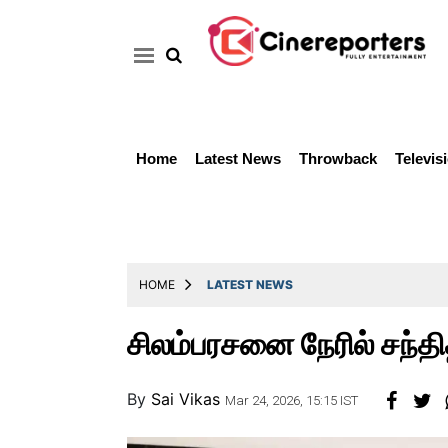
Home
Latest News
Throwback
Televis
Home
Latest
News
Throwback
HOME
LATEST NEWS
Television
சிலம்பரசனை நேரில் சந்தித
Reviews
Photos
By
Sai Vikas
Mar 24, 2026, 15:15 IST
Story