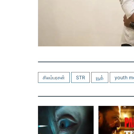
சிலம்பரசன்
STR
யூத்
youth m