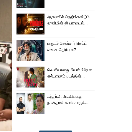
மிரட்டலான ட்ரெய்லர்!
ஆக்ஷனில் தெறிக்கவிடும்
நானியின் தி பாரடைஸ்
டீசர்!
மகுடம் சென்சார் ரிசல்ட்
என்ன தெரியுமா?
வெளியானது பியார் பிரேமா
கல்யாணம் படத்தின்
Crazy Love பாடல்!
சுந்தர்.சி விலகியதை
நான்தான் கமல் சாருக்கே
சொன்னேன் - குஷ்பு