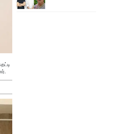
சொன்னேன் - குஷ்பு
தட்டி
ர்.