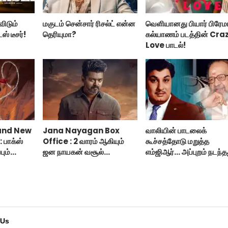
விடும்
மகுடம் சென்சார் ரிசல்ட் என்ன
வெளியானது பியார் பிரேம
் டீசர்!
தெரியுமா?
கல்யாணம் படத்தின் Cra
Love பாடல்!
and New
Jana Nayagan Box
வாலியின் பாடலைக்
 பாக்ஸ்
Office : 2 வாரம் ஆகியும்
கூச்சத்தோடு மறுத்த
பும்
ஜன நாயகன் வசூல்
எம்ஜிஆர்... அப்புறம் நடந்த
்ட் நியூ
இவ்ளோதானா?
இதுதான்!
 Us