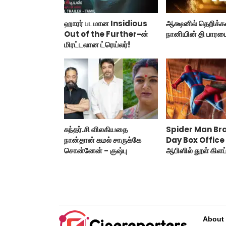
ஹாரர் படமான Insidious
ஆக்ஷனில் தெறிக்க
Out of the Further-ன்
நானியின் தி பாரடைஸ
மிரட்டலான ட்ரெய்லர்!
சுந்தர்.சி விலகியதை
Spider Man Br
நான்தான் கமல் சாருக்கே
Day Box Office :
சொன்னேன் - குஷ்பு
ஆபிஸில் தூள் கிளப்
ஸ்பைடர் மேன் பிராண
டே!
About