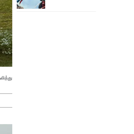
இந்தியாவில் மட்டும் 400
கோடி வசூலித்ததா
ஸ்பைடர் மேன் பிராண்ட் நியூ
டே?
லித்து