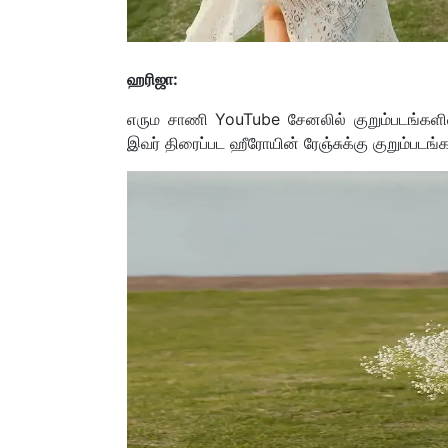
ஹரிஜா:
எரும சாணி YouTube சேனலில் குறும்படங்களில
இவர் திரைப்பட ஹீரோயின் ரேஞ்சுக்கு குறும்படங்க