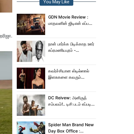
You May Like
GDN Movie Review :
மாதவனின் ஜிடிஎன் எப்படி
இருக்கு?... ட்விட்டர்
ஹரிஜா.
விமர்சனம்!
நான் பார்க்க பிடிக்காத ஊர்
சுப்ரமணியபுரம் -
சசிகுமாரிடம் கூறிய
பாலசந்தர்
கவர்ச்சியான ஸ்டில்ஸால்
இளசுகளை கவரும்
கீர்த்தி!
DC Reivew: அனிருத்
சம்பவம்!.. டிசி படம் எப்படி
இருக்கு?.. டிவிட்டர்
விமர்சனம்..
Spider Man Brand New
Day Box Office :