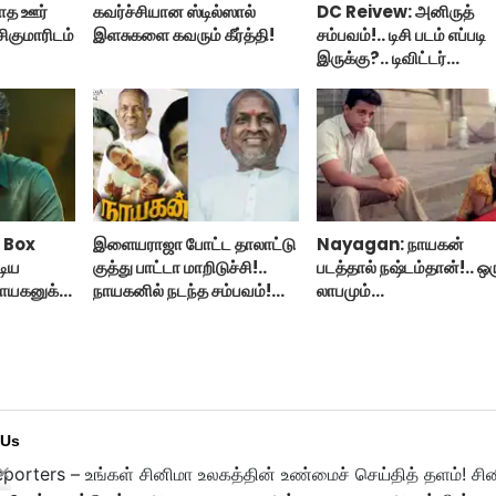
காத ஊர்
கவர்ச்சியான ஸ்டில்ஸால்
DC Reivew: அனிருத்
சிகுமாரிடம்
இளசுகளை கவரும் கீர்த்தி!
சம்பவம்!.. டிசி படம் எப்படி
இருக்கு?.. டிவிட்டர்
விமர்சனம்..
 Box
இளையராஜா போட்ட தாலாட்டு
Nayagan: நாயகன்
டிய
குத்து பாட்டா மாறிடுச்சி!..
படத்தால் நஷ்டம்தான்!.. ஒர
ாயகனுக்கு
நாயகனில் நடந்த சம்பவம்!...
லாபமும்
இல்லை!..தயாரிப்பாளர் மக
பேட்டி..
 Us
porters – உங்கள் சினிமா உலகத்தின் உண்மைச் செய்தித் தளம்! சி