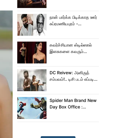
இருக்கு?... ட்விட்டர்
விமர்சனம்!
நான் பார்க்க பிடிக்காத ஊர்
சுப்ரமணியபுரம் -
சசிகுமாரிடம் கூறிய
பாலசந்தர்
கவர்ச்சியான ஸ்டில்ஸால்
இளசுகளை கவரும்
கீர்த்தி!
DC Reivew: அனிருத்
சம்பவம்!.. டிசி படம் எப்படி
இருக்கு?.. டிவிட்டர்
விமர்சனம்..
Spider Man Brand New
Day Box Office :
இந்தியாவில் மட்டும் 400
கோடி வசூலித்ததா
ஸ்பைடர் மேன் பிராண்ட் நியூ
டே?