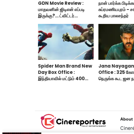
GDN Movie Review :
நான் பார்க்க பிடிக்
மாதவனின் ஜிடிஎன் எப்படி
சுப்ரமணியபுரம் - ச
இருக்கு?... ட்விட்டர்
கூறிய பாலசந்தர்
விமர்சனம்!
Spider Man Brand New
Jana Nayagan
Day Box Office :
Office : 325 கோ
இந்தியாவில் மட்டும் 400
நெருங்க கூட ஜன ந
கோடி வசூலித்ததா ஸ்பைடர்
வாய்ப்பு இல்ல!
மேன் பிராண்ட் நியூ டே?
About
Cinere