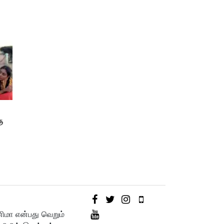
ு
ள்
னிமா என்பது வெறும்