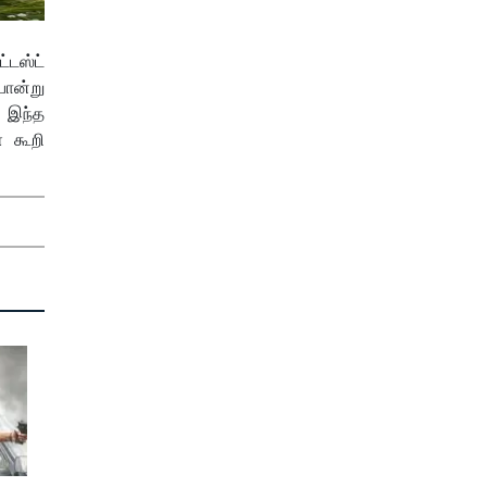
்டஸ்ட்
போன்று
 இந்த
் கூறி