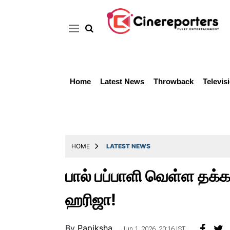
Home
Latest News
Throwback
Televis
Home
Latest
News
Throwback
HOME
LATEST NEWS
Television
பால் பப்பாளி வெள்ள தக்கா
Reviews
ஹரிஜா!
Photos
Story
By
Papiksha ..
Jun 1, 2026, 20:16 IST