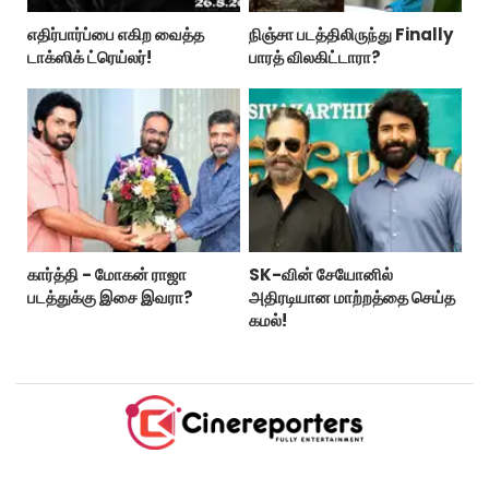
எதிர்பார்ப்பை எகிற வைத்த
நிஞ்சா படத்திலிருந்து Finally
டாக்ஸிக் ட்ரெய்லர்!
பாரத் விலகிட்டாரா?
கார்த்தி - மோகன் ராஜா
SK-வின் சேயோனில்
படத்துக்கு இசை இவரா?
அதிரடியான மாற்றத்தை செய்த
கமல்!