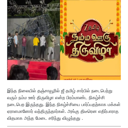
இந்த நிலையில் தஞ்சாவூரில் ஜீ தமிழ் சார்பில் நடைபெற்று
வரும் நம்ம ஊர் திருவிழா என்ற பிரம்மாண்ட நிகழ்ச்சி
நடைபெற இருந்தது. இந்த நிகழ்ச்சியை பார்ப்பதற்காக மக்கள்
ஏராளமானோர் வந்திருந்தார்கள். அங்கு திடீரென எதிர்பாராத
விதமாக அந்த மேடை சரிந்து விழுந்தது .