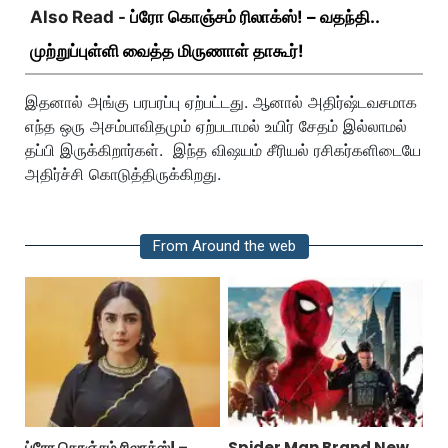
Also Read -
ப்ரோ கொஞ்சம் ரிலாக்ஸ்! – வதந்தி..
முற்றுப்புள்ளி வைத்த மிருணாள் தாகூர்!
இதனால் அங்கு பரபரப்பு ஏற்பட்டது. ஆனால் அதிர்ஷ்டவசமாக
எந்த ஒரு அசம்பாவிதமும் ஏற்படாமல் உயிர் சேதம் இல்லாமல்
தப்பி இருக்கிறார்கள். இந்த விஷயம் சீரியல் ரசிகர்களிடையே
அதிர்ச்சி கொடுத்திருக்கிறது.
From Around the web
ப்ரோ கொஞ்சம் ரிலாக்ஸ்! –
Spider Man Brand New