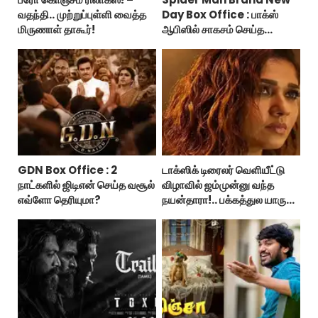
வதந்தி.. முற்றுப்புள்ளி வைத்த
Day Box Office : பாக்ஸ்
மிருணாள் தாகூர்!
ஆபிஸில் சாகசம் செய்த
ஸ்பைடர் மேன் பிராண்ட் நியூ டே!
GDN Box Office : 2
டாக்ஸிக் டிரைலர் வெளியீட்டு
நாட்களில் ஜிடிஎன் செய்த வசூல்
விழாவில் ஜம்முன்னு வந்த
எவ்ளோ தெரியுமா?
நயன்தாரா!.. பக்கத்துல யாரு
பாருங்க!..