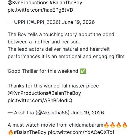
@KvnProductions
.
#BalanTheBoy
pic.twitter.com/haeEPg8tVD
— UPPI (@UPPI_2026)
June 19, 2026
The Boy tells a touching story about the bond
between a mother and her son.
The lead actors deliver natural and heartfelt
performances it is an emotional and engaging film
Good Thriller for this weekend ✅
Thanks for this wonderful master piece
@KvnProductions
#BalanTheBoy
pic.twitter.com/APhBDlodlQ
— Akshitha (@Akshitha55)
June 19, 2026
A must watch movie from chidamabaram🔥🔥🔥🔥
🔥
#BalanTheBoy
pic.twitter.com/YdACeOXTc1