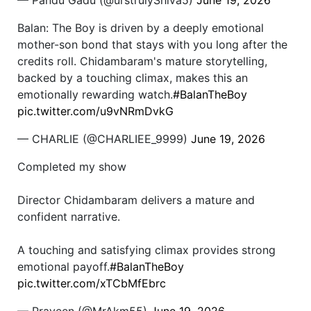
— Pandu Gadu (@urstrulyShiva5)
June 19, 2026
Balan: The Boy is driven by a deeply emotional
mother-son bond that stays with you long after the
credits roll. Chidambaram's mature storytelling,
backed by a touching climax, makes this an
emotionally rewarding watch.
#BalanTheBoy
pic.twitter.com/u9vNRmDvkG
— CHARLIE (@CHARLIEE_9999)
June 19, 2026
Completed my show
Director Chidambaram delivers a mature and
confident narrative.
A touching and satisfying climax provides strong
emotional payoff.
#BalanTheBoy
pic.twitter.com/xTCbMfEbrc