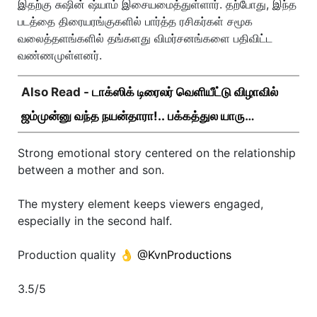
இதற்கு சுஷின் ஷ்யாம் இசையமைத்துள்ளார். தற்போது, இந்த
படத்தை திரையரங்குகளில் பார்த்த ரசிகர்கள் சமூக
வலைத்தளங்களில் தங்களது விமர்சனங்களை பதிவிட்ட
வண்ணமுள்ளனர்.
Also Read -
டாக்ஸிக் டிரைலர் வெளியீட்டு விழாவில்
ஜம்முன்னு வந்த நயன்தாரா!.. பக்கத்துல யாரு
பாருங்க!..
Strong emotional story centered on the relationship
between a mother and son.
The mystery element keeps viewers engaged,
especially in the second half.
Production quality 👌
@KvnProductions
3.5/5