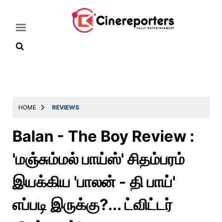
Home
Latest
HOME
REVIEWS
News
Balan - The Boy Review :
Throwback
'மஞ்சும்மல் பாய்ஸ்' சிதம்பரம்
Television
Reviews
இயக்கிய 'பாலன் - தி பாய்'
Photos
எப்படி இருக்கு?... ட்விட்டர்
Story