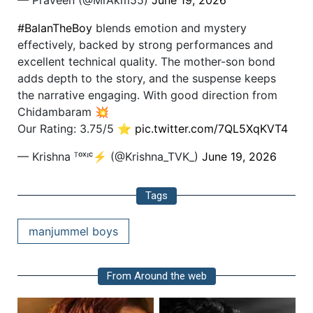
— Praveen (@MrAkm55)
June 19, 2026
#BalanTheBoy
blends emotion and mystery
effectively, backed by strong performances and
excellent technical quality. The mother-son bond
adds depth to the story, and the suspense keeps
the narrative engaging. With good direction from
Chidambaram 💥
Our Rating: 3.75/5 ⭐
pic.twitter.com/7QL5XqKVT4
— Krishna ᵀᵒˣᶦᶜ⚡ (@Krishna_TVK_)
June 19, 2026
Tags
manjummel boys
From Around the web