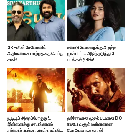
SK-வின் சேயோனில்
கயாடு லோஹருக்கு அடித்த
அதிரடியான மாற்றத்தை செய்த
ஜாக்பாட்... அடுத்தடுத்து 3
கமல்!
படங்கள் ரிலீஸ்!
யூடியூப் அலறப்போகுது!..
ஹீரோவான முதல் படமான DC-
இன்னைக்கு சாயங்காலம்
லேயே வசூல் மன்னனான
சம்பவம் பண்ண வரும் டாக்ஸிக்
லோகேஷ் கனகராஜ்!