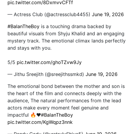
pic.twitter.com/8DxmvvCFTf
— Actress Club (@actressclub4455)
June 19, 2026
#BalanTheBoy
is a touching drama backed by
beautiful visuals from Shyju Khalid and an engaging
mystery track. The emotional climax lands perfectly
and stays with you.
5/5
pic.twitter.com/ghoTZvw9Jy
— Jithu Sreejith (@sreejithssmkd)
June 19, 2026
The emotional bond between the mother and son is
the heart of the film and connects deeply with the
audience, The natural performances from the lead
actors make every moment feel genuine and
impactful 🔥❤️
#BalanTheBoy
pic.twitter.com/KgWqpz3nnk