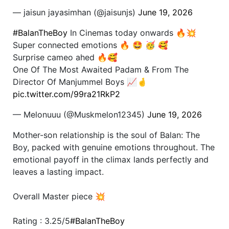
— jaisun jayasimhan (@jaisunjs)
June 19, 2026
#BalanTheBoy
In Cinemas today onwards 🔥💥
Super connected emotions 🔥 🤩 🥳 🥰
Surprise cameo ahed 🔥🥰
One Of The Most Awaited Padam & From The
Director Of Manjummel Boys 📈🤞
pic.twitter.com/99ra21RkP2
— Melonuuu (@Muskmelon12345)
June 19, 2026
Mother-son relationship is the soul of Balan: The
Boy, packed with genuine emotions throughout. The
emotional payoff in the climax lands perfectly and
leaves a lasting impact.
Overall Master piece 💥
Rating : 3.25/5
#BalanTheBoy