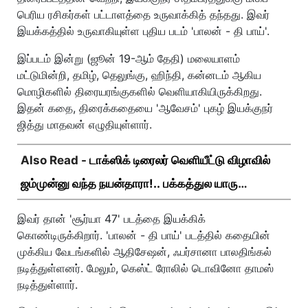
பெரிய ரசிகர்கள் பட்டாளத்தை உருவாக்கித் தந்தது. இவர்
இயக்கத்தில் உருவாகியுள்ள புதிய படம் 'பாலன் - தி பாய்'.
இப்படம் இன்று (ஜூன் 19-ஆம் தேதி) மலையாளம்
மட்டுமின்றி, தமிழ், தெலுங்கு, ஹிந்தி, கன்னடம் ஆகிய
மொழிகளில் திரையரங்குகளில் வெளியாகியிருக்கிறது.
இதன் கதை, திரைக்கதையை 'ஆவேசம்' புகழ் இயக்குநர்
ஜித்து மாதவன் எழுதியுள்ளார்.
Also Read -
டாக்ஸிக் டிரைலர் வெளியீட்டு விழாவில்
ஜம்முன்னு வந்த நயன்தாரா!.. பக்கத்துல யாரு
பாருங்க!..
இவர் தான் 'சூர்யா 47' படத்தை இயக்கிக்
கொண்டிருக்கிறார். 'பாலன் - தி பாய்' படத்தில் கதையின்
முக்கிய வேடங்களில் ஆதிசேஷன், ஃபர்சானா பாலதிங்கல்
நடித்துள்ளனர். மேலும், கெஸ்ட் ரோலில் டொவினோ தாமஸ்
நடித்துள்ளார்.