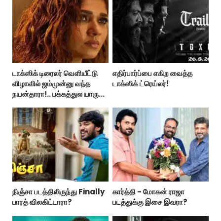
டாக்ஸிக் டிரைலர் வெளியீட்டு
எதிர்பார்ப்பை எகிற வைத்த
விழாவில் ஜம்முன்னு வந்த
டாக்ஸிக் ட்ரெய்லர்!
நயன்தாரா!.. பக்கத்துல யாரு
பாருங்க!..
நிஞ்சா படத்திலிருந்து Finally
கார்த்தி - மோகன் ராஜா
பாரத் விலகிட்டாரா?
படத்துக்கு இசை இவரா?