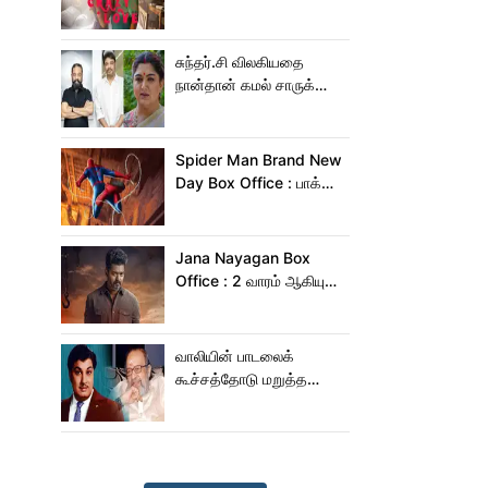
Crazy Love பாடல்!
சுந்தர்.சி விலகியதை
நான்தான் கமல் சாருக்கே
சொன்னேன் - குஷ்பு
Spider Man Brand New
Day Box Office : பாக்ஸ்
ஆபிஸில் தூள் கிளப்பும்
ஸ்பைடர் மேன் பிராண்ட் நியூ
டே!
Jana Nayagan Box
Office : 2 வாரம் ஆகியும்
ஜன நாயகன் வசூல்
இவ்ளோதானா?
வாலியின் பாடலைக்
கூச்சத்தோடு மறுத்த
எம்ஜிஆர்... அப்புறம்
நடந்தது இதுதான்!