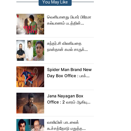
You May Like
வெளியானது பியார் பிரேமா
கல்யாணம் படத்தின்
Crazy Love பாடல்!
சுந்தர்.சி விலகியதை
நான்தான் கமல் சாருக்கே
சொன்னேன் - குஷ்பு
Spider Man Brand New
Day Box Office : பாக்ஸ்
ஆபிஸில் தூள் கிளப்பும்
ஸ்பைடர் மேன் பிராண்ட் நியூ
டே!
Jana Nayagan Box
Office : 2 வாரம் ஆகியும்
ஜன நாயகன் வசூல்
இவ்ளோதானா?
வாலியின் பாடலைக்
கூச்சத்தோடு மறுத்த