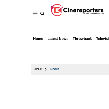
Home
Latest News
Throwback
Televis
Home
Latest
News
Throwback
HOME
HOME
Television
Reviews
Photos
Story