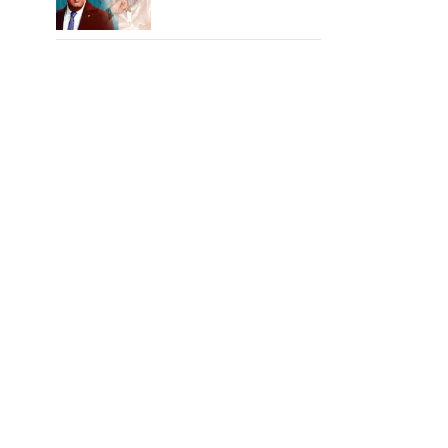
எம்ஜிஆர்... அப்புறம்
நடந்தது இதுதான்!