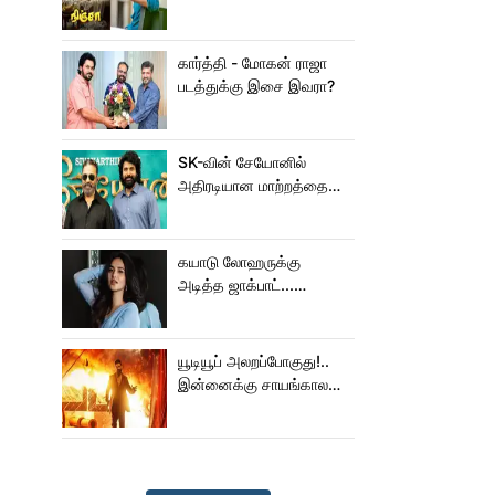
கார்த்தி - மோகன் ராஜா
படத்துக்கு இசை இவரா?
SK-வின் சேயோனில்
அதிரடியான மாற்றத்தை
செய்த கமல்!
கயாடு லோஹருக்கு
அடித்த ஜாக்பாட்...
அடுத்தடுத்து 3 படங்கள்
ரிலீஸ்!
யூடியூப் அலறப்போகுது!..
இன்னைக்கு சாயங்காலம்
சம்பவம் பண்ண வரும்
டாக்ஸிக் டிரைலர்!..