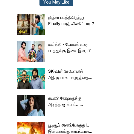
You May Like
நிஞ்சா படத்திலிருந்து
Finally பாரத் விலகிட்டாரா?
கார்த்தி - மோகன் ராஜா
படத்துக்கு இசை இவரா?
SK-வின் சேயோனில்
அதிரடியான மாற்றத்தை
செய்த கமல்!
கயாடு லோஹருக்கு
அடித்த ஜாக்பாட்...
அடுத்தடுத்து 3 படங்கள்
ரிலீஸ்!
யூடியூப் அலறப்போகுது!..
இன்னைக்கு சாயங்காலம்