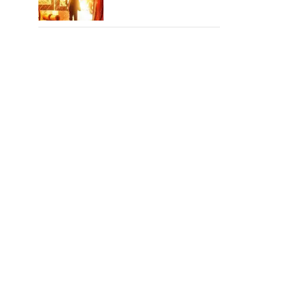
சம்பவம் பண்ண வரும்
டாக்ஸிக் டிரைலர்!..