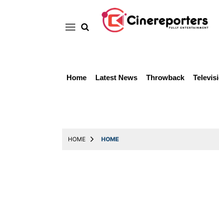
Home
Latest News
Throwback
Televis
Home
Latest
News
Throwback
HOME
HOME
Television
Reviews
Photos
Story