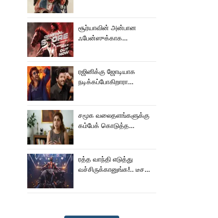
பால் படம்!
சூர்யாவின் அன்பான
ஃபேன்ஸுக்காக
வெளியானது கருப்பு OST!
ரஜினிக்கு ஜோடியாக
நடிக்கப்போகிறாரா
சிவகார்த்திகேயன் பட
ஹீரோயின்?
சமூக வலைதளங்களுக்கு
கம்பேக் கொடுத்த
கெனிஷா
ரத்த வாந்தி எடுத்து
வச்சிருக்கானுங்க!.. டீசரை
கூட பார்க்க முடியலையே..
நானியின் ‘பாரடைஸ்’
பிழைக்குமா?