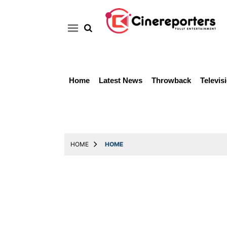
Home
Latest News
Throwback
Televis
Home
Latest
News
Throwback
HOME
HOME
Television
Reviews
Photos
Story