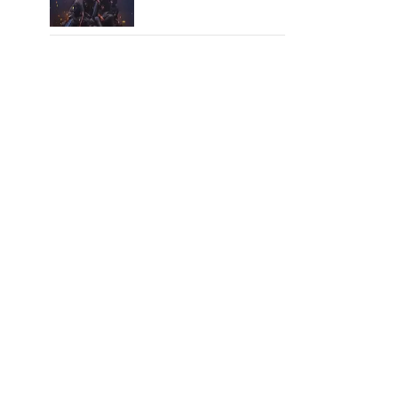
கூட பார்க்க முடியலையே..
நானியின் ‘பாரடைஸ்’
பிழைக்குமா?