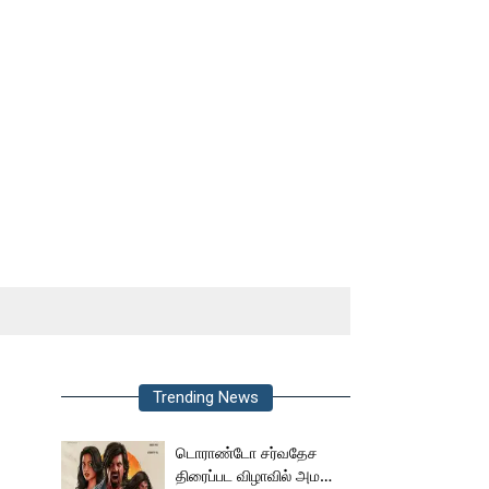
Trending News
டொராண்டோ சர்வதேச
திரைப்பட விழாவில் அமலா