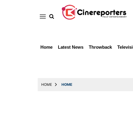
Home
Latest News
Throwback
Televis
Home
Latest
News
Throwback
HOME
HOME
Television
Reviews
Photos
Story