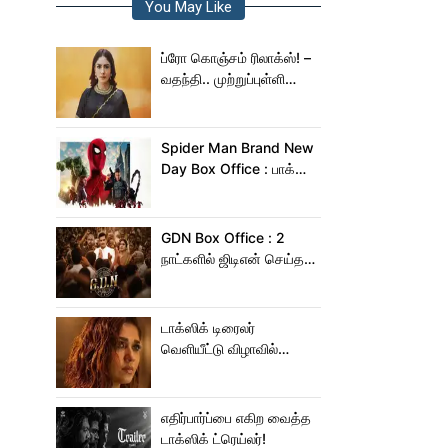
You May Like
ப்ரோ கொஞ்சம் ரிலாக்ஸ்! –
வதந்தி.. முற்றுப்புள்ளி
வைத்த மிருணாள் தாகூர்!
Spider Man Brand New
Day Box Office : பாக்ஸ்
ஆபிஸில் சாகசம் செய்த
ஸ்பைடர் மேன் பிராண்ட் நியூ
டே!
GDN Box Office : 2
நாட்களில் ஜிடிஎன் செய்த
வசூல் எவ்ளோ தெரியுமா?
டாக்ஸிக் டிரைலர்
வெளியீட்டு விழாவில்
ஜம்முன்னு வந்த
நயன்தாரா!.. பக்கத்துல
யாரு பாருங்க!..
எதிர்பார்ப்பை எகிற வைத்த
டாக்ஸிக் ட்ரெய்லர்!