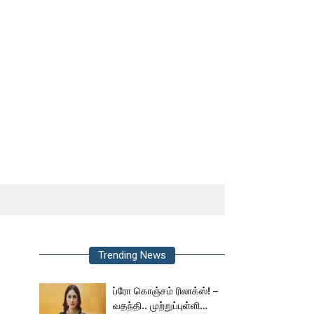
Trending News
ப்ரோ கொஞ்சம் ரிலாக்ஸ்! –
வதந்தி.. முற்றுப்புள்ளி