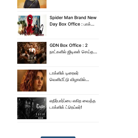
வைத்த மிருணாள் தாகூர்!
Spider Man Brand New
Day Box Office : பாக்ஸ்
ஆபிஸில் சாகசம் செய்த
ஸ்பைடர் மேன் பிராண்ட் நியூ
டே!
GDN Box Office : 2
நாட்களில் ஜிடிஎன் செய்த
வசூல் எவ்ளோ தெரியுமா?
டாக்ஸிக் டிரைலர்
வெளியீட்டு விழாவில்
ஜம்முன்னு வந்த
நயன்தாரா!.. பக்கத்துல
யாரு பாருங்க!..
எதிர்பார்ப்பை எகிற வைத்த
டாக்ஸிக் ட்ரெய்லர்!