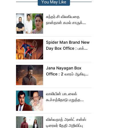
You May Like
சுந்தர்.சி விலகியதை
நான்தான் கமல் சாருக்கே
சொன்னேன் - குஷ்பு
Spider Man Brand New
Day Box Office : பாக்ஸ்
ஆபிஸில் தூள் கிளப்பும்
ஸ்பைடர் மேன் பிராண்ட் நியூ
டே!
Jana Nayagan Box
Office : 2 வாரம் ஆகியும்
ஜன நாயகன் வசூல்
இவ்ளோதானா?
வாலியின் பாடலைக்
கூச்சத்தோடு மறுத்த
எம்ஜிஆர்... அப்புறம்
நடந்தது இதுதான்!
விஸ்வநாத் அண்ட் சன்ஸ்
டிரைலர் தேதி அறிவிப்பு