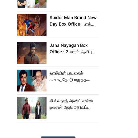
சொன்னேன் - குஷ்பு
Spider Man Brand New
Day Box Office : பாக்ஸ்
ஆபிஸில் தூள் கிளப்பும்
ஸ்பைடர் மேன் பிராண்ட் நியூ
டே!
Jana Nayagan Box
Office : 2 வாரம் ஆகியும்
ஜன நாயகன் வசூல்
இவ்ளோதானா?
வாலியின் பாடலைக்
கூச்சத்தோடு மறுத்த
எம்ஜிஆர்... அப்புறம்
நடந்தது இதுதான்!
விஸ்வநாத் அண்ட் சன்ஸ்
டிரைலர் தேதி அறிவிப்பு