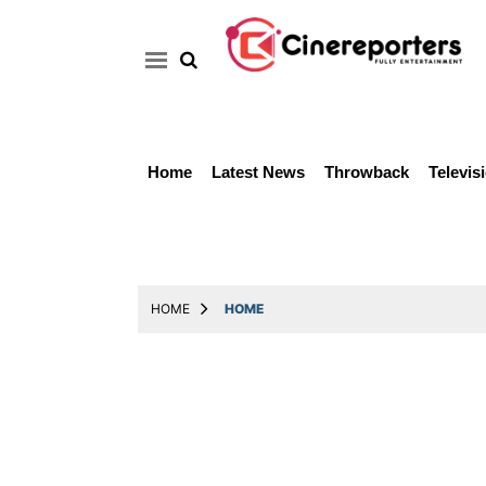
Home
Latest News
Throwback
Televis
Home
Latest
News
Throwback
HOME
HOME
Television
Reviews
Photos
Story