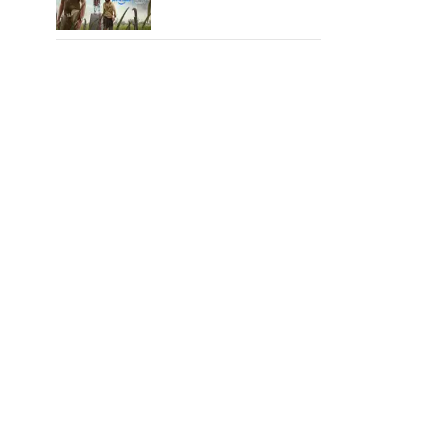
வதந்தி 2 வெப் சீரிஸ் எப்படி
இருக்கு?... ட்விட்டர்
விமர்சனம்!