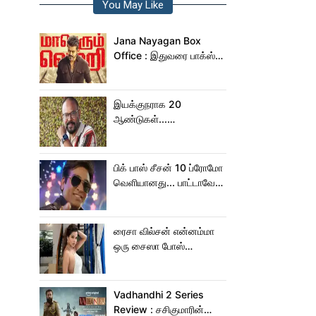
You May Like
Jana Nayagan Box
Office : இதுவரை பாக்ஸ்
ஆபிஸில் ஜன நாயகன்
செய்த வசூல்?
இயக்குநராக 20
ஆண்டுகள்...
நெகிழ்ச்சியில் வெங்கட்
பிரபு
பிக் பாஸ் சீசன் 10 ப்ரோமோ
வெளியானது... பாட்டாவே
பாடிட்டாரே விஜய் சேதுபதி!
ரைசா வில்சன் என்னம்மா
ஒரு சைஸா போஸ்
கொடுத்துருக்காரு!..
கவர்ச்சியின் உச்சம்!..
Vadhandhi 2 Series
Review : சசிகுமாரின்