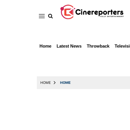
Home
Latest News
Throwback
Televis
Home
Latest
News
Throwback
HOME
HOME
Television
Reviews
Photos
Story