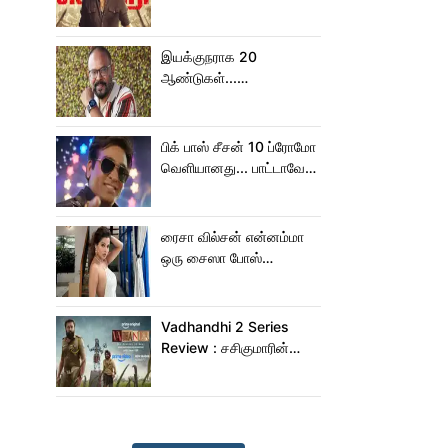
ஆபிஸில் ஜன நாயகன்
செய்த வசூல்?
இயக்குநராக 20
ஆண்டுகள்...
நெகிழ்ச்சியில் வெங்கட்
பிரபு
பிக் பாஸ் சீசன் 10 ப்ரோமோ
வெளியானது... பாட்டாவே
பாடிட்டாரே விஜய் சேதுபதி!
ரைசா வில்சன் என்னம்மா
ஒரு சைஸா போஸ்
கொடுத்துருக்காரு!..
கவர்ச்சியின் உச்சம்!..
Vadhandhi 2 Series
Review : சசிகுமாரின்
வதந்தி 2 வெப் சீரிஸ் எப்படி
இருக்கு?... ட்விட்டர்
விமர்சனம்!