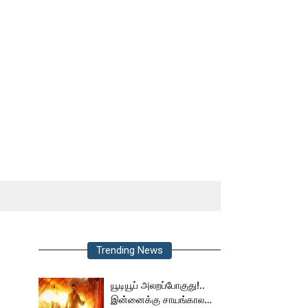
Trending News
யூடியூப் அலறப்போகுது!..
இன்னைக்கு சாயங்காலம்