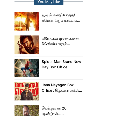
You May Like
யூடியூப் அலறப்போகுது!..
இன்னைக்கு சாயங்காலம்
சம்பவம் பண்ண வரும்
டாக்ஸிக் டிரைலர்!..
ஹீரோவான முதல் படமான
DC-லேயே வசூல்
மன்னனான லோகேஷ்
கனகராஜ்!
Spider Man Brand New
Day Box Office :
15,000 கோடியை
நெருங்கிய ஸ்பைடர் மேன்
பிராண்ட் நியூ டே!
Jana Nayagan Box
Office : இதுவரை பாக்ஸ்
ஆபிஸில் ஜன நாயகன்
செய்த வசூல்?
இயக்குநராக 20
ஆண்டுகள்...