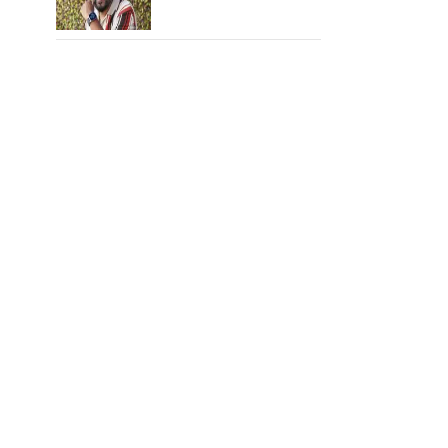
நெகிழ்ச்சியில் வெங்கட்
பிரபு