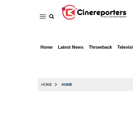
Home
Latest News
Throwback
Televis
Home
Latest
News
Throwback
HOME
HOME
Television
Reviews
Photos
Story