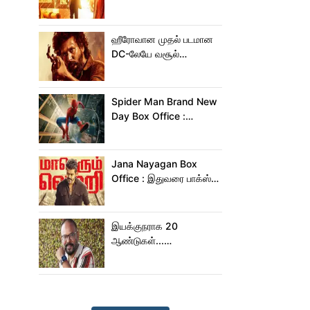
சம்பவம் பண்ண வரும்
டாக்ஸிக் டிரைலர்!..
ஹீரோவான முதல் படமான
DC-லேயே வசூல்
மன்னனான லோகேஷ்
கனகராஜ்!
Spider Man Brand New
Day Box Office :
15,000 கோடியை
நெருங்கிய ஸ்பைடர் மேன்
பிராண்ட் நியூ டே!
Jana Nayagan Box
Office : இதுவரை பாக்ஸ்
ஆபிஸில் ஜன நாயகன்
செய்த வசூல்?
இயக்குநராக 20
ஆண்டுகள்...
நெகிழ்ச்சியில் வெங்கட்
பிரபு