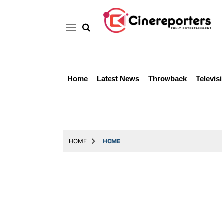
Home
Latest News
Throwback
Televis
Home
Latest
News
Throwback
HOME
HOME
Television
Reviews
Photos
Story