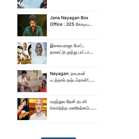
இந்தியாவில் மட்டும் 400
கோடி வசூலித்ததா
ஸ்பைடர் மேன் பிராண்ட் நியூ
Jana Nayagan Box
டே?
Office : 325 கோடிய
நெருங்க கூட ஜன
நாயகனுக்கு வாய்ப்பு இல்ல!
இளையராஜா போட்ட
தாலாட்டு குத்து பாட்டா
மாறிடுச்சி!.. நாயகனில்
நடந்த சம்பவம்!...
Nayagan: நாயகன்
படத்தால் நஷ்டம்தான்!..
ஒரு லாபமும்
இல்லை!..தயாரிப்பாளர்
மகள் பேட்டி..
மருந்துல தேன் தடவி
கொடுத்த மணிரத்னம்...
ரோஜா உருவானது
இப்படிதானா?