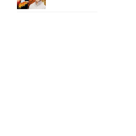
ரோஜா உருவானது
இப்படிதானா?