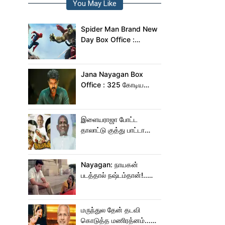
You May Like
Spider Man Brand New
Day Box Office :
இந்தியாவில் மட்டும் 400
கோடி வசூலித்ததா
ஸ்பைடர் மேன் பிராண்ட் நியூ
Jana Nayagan Box
டே?
Office : 325 கோடிய
நெருங்க கூட ஜன
நாயகனுக்கு வாய்ப்பு இல்ல!
இளையராஜா போட்ட
தாலாட்டு குத்து பாட்டா
மாறிடுச்சி!.. நாயகனில்
நடந்த சம்பவம்!...
Nayagan: நாயகன்
படத்தால் நஷ்டம்தான்!..
ஒரு லாபமும்
இல்லை!..தயாரிப்பாளர்
மகள் பேட்டி..
மருந்துல தேன் தடவி
கொடுத்த மணிரத்னம்...