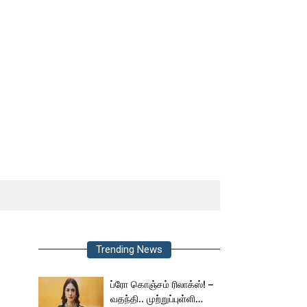
Trending News
ப்ரோ கொஞ்சம் ரிலாக்ஸ்! –
வதந்தி.. முற்றுப்புள்ளி