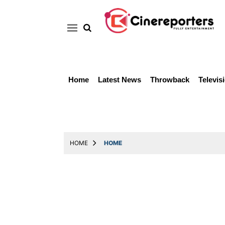
Home
Latest News
Throwback
Televis
Home
Latest
News
Throwback
HOME
HOME
Television
Reviews
Photos
Story