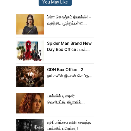
You May Like
ப்ரோ கொஞ்சம் ரிலாக்ஸ்! –
வதந்தி.. முற்றுப்புள்ளி
வைத்த மிருணாள் தாகூர்!
Spider Man Brand New
Day Box Office : பாக்ஸ்
ஆபிஸில் சாகசம் செய்த
ஸ்பைடர் மேன் பிராண்ட் நியூ
டே!
GDN Box Office : 2
நாட்களில் ஜிடிஎன் செய்த
வசூல் எவ்ளோ தெரியுமா?
டாக்ஸிக் டிரைலர்
வெளியீட்டு விழாவில்
ஜம்முன்னு வந்த
நயன்தாரா!.. பக்கத்துல
யாரு பாருங்க!..
எதிர்பார்ப்பை எகிற வைத்த
டாக்ஸிக் ட்ரெய்லர்!