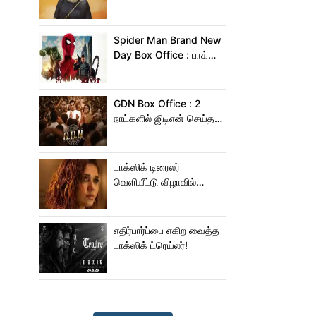
வைத்த மிருணாள் தாகூர்!
Spider Man Brand New
Day Box Office : பாக்ஸ்
ஆபிஸில் சாகசம் செய்த
ஸ்பைடர் மேன் பிராண்ட் நியூ
டே!
GDN Box Office : 2
நாட்களில் ஜிடிஎன் செய்த
வசூல் எவ்ளோ தெரியுமா?
டாக்ஸிக் டிரைலர்
வெளியீட்டு விழாவில்
ஜம்முன்னு வந்த
நயன்தாரா!.. பக்கத்துல
யாரு பாருங்க!..
எதிர்பார்ப்பை எகிற வைத்த
டாக்ஸிக் ட்ரெய்லர்!