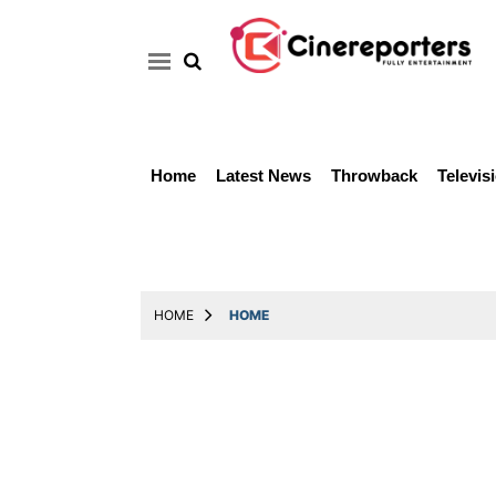
Home
Latest News
Throwback
Televis
Home
Latest
News
Throwback
HOME
HOME
Television
Reviews
Photos
Story