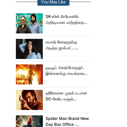
You May Like
SK-வின் சேயோனில்
அதிரடியான மாற்றத்தை
செய்த கமல்!
கயாடு லோஹருக்கு
அடித்த ஜாக்பாட்...
அடுத்தடுத்து 3 படங்கள்
ரிலீஸ்!
யூடியூப் அலறப்போகுது!..
இன்னைக்கு சாயங்காலம்
சம்பவம் பண்ண வரும்
டாக்ஸிக் டிரைலர்!..
ஹீரோவான முதல் படமான
DC-லேயே வசூல்
மன்னனான லோகேஷ்
கனகராஜ்!
Spider Man Brand New
Day Box Office :