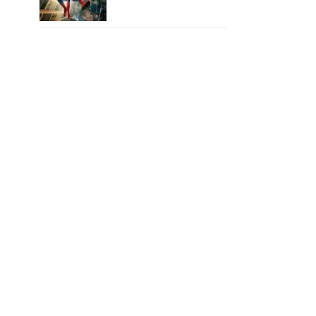
15,000 கோடியை
நெருங்கிய ஸ்பைடர் மேன்
பிராண்ட் நியூ டே!