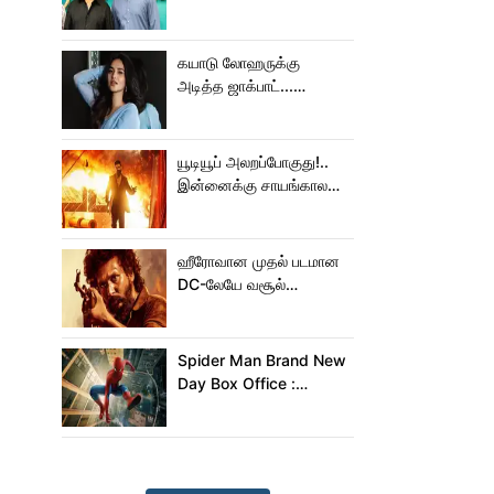
செய்த கமல்!
கயாடு லோஹருக்கு
அடித்த ஜாக்பாட்...
அடுத்தடுத்து 3 படங்கள்
ரிலீஸ்!
யூடியூப் அலறப்போகுது!..
இன்னைக்கு சாயங்காலம்
சம்பவம் பண்ண வரும்
டாக்ஸிக் டிரைலர்!..
ஹீரோவான முதல் படமான
DC-லேயே வசூல்
மன்னனான லோகேஷ்
கனகராஜ்!
Spider Man Brand New
Day Box Office :
15,000 கோடியை
நெருங்கிய ஸ்பைடர் மேன்
பிராண்ட் நியூ டே!