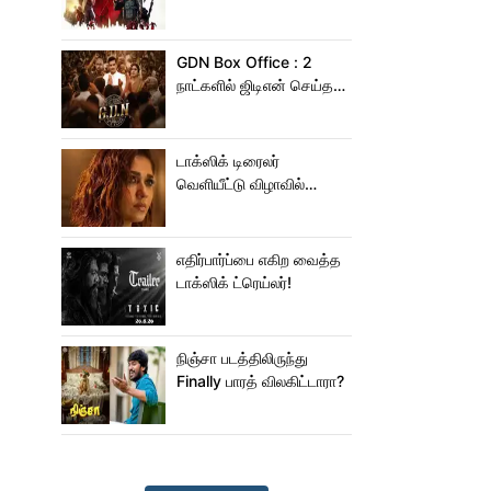
ஆபிஸில் சாகசம் செய்த
ஸ்பைடர் மேன் பிராண்ட் நியூ
டே!
GDN Box Office : 2
நாட்களில் ஜிடிஎன் செய்த
வசூல் எவ்ளோ தெரியுமா?
டாக்ஸிக் டிரைலர்
வெளியீட்டு விழாவில்
ஜம்முன்னு வந்த
நயன்தாரா!.. பக்கத்துல
யாரு பாருங்க!..
எதிர்பார்ப்பை எகிற வைத்த
டாக்ஸிக் ட்ரெய்லர்!
நிஞ்சா படத்திலிருந்து
Finally பாரத் விலகிட்டாரா?