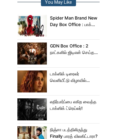
You May Like
Spider Man Brand New
Day Box Office : பாக்ஸ்
ஆபிஸில் சாகசம் செய்த
ஸ்பைடர் மேன் பிராண்ட் நியூ
டே!
GDN Box Office : 2
நாட்களில் ஜிடிஎன் செய்த
வசூல் எவ்ளோ தெரியுமா?
டாக்ஸிக் டிரைலர்
வெளியீட்டு விழாவில்
ஜம்முன்னு வந்த
நயன்தாரா!.. பக்கத்துல
யாரு பாருங்க!..
எதிர்பார்ப்பை எகிற வைத்த
டாக்ஸிக் ட்ரெய்லர்!
நிஞ்சா படத்திலிருந்து
Finally பாரத் விலகிட்டாரா?