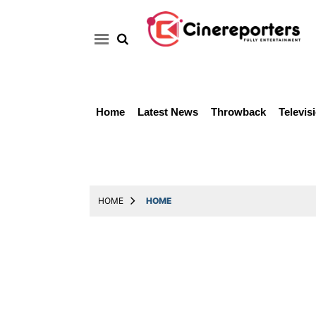
Home
Latest News
Throwback
Televis
Home
Latest
News
Throwback
HOME
HOME
Television
Reviews
Photos
Story