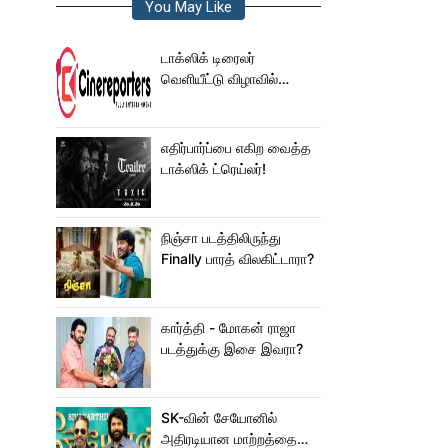
You May Like
டாக்ஸிக் டிரைலர்
வெளியீட்டு விழாவில்
ஜம்முன்னு வந்த
நயன்தாரா!.. பக்கத்துல
யாரு பாருங்க!..
எதிர்பார்ப்பை எகிற வைத்த
டாக்ஸிக் ட்ரெய்லர்!
நிஞ்சா படத்திலிருந்து
Finally பாரத் விலகிட்டாரா?
கார்த்தி - மோகன் ராஜா
படத்துக்கு இசை இவரா?
SK-வின் சேயோனில்
அதிரடியான மாற்றத்தை