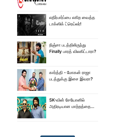
ஜம்முன்னு வந்த
நயன்தாரா!.. பக்கத்துல
யாரு பாருங்க!..
எதிர்பார்ப்பை எகிற வைத்த
டாக்ஸிக் ட்ரெய்லர்!
நிஞ்சா படத்திலிருந்து
Finally பாரத் விலகிட்டாரா?
கார்த்தி - மோகன் ராஜா
படத்துக்கு இசை இவரா?
SK-வின் சேயோனில்
அதிரடியான மாற்றத்தை
செய்த கமல்!