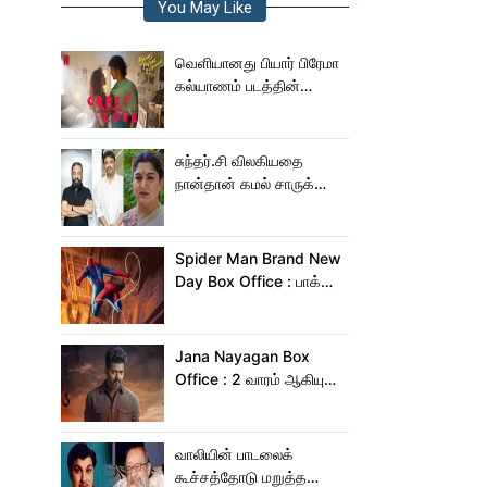
You May Like
வெளியானது பியார் பிரேமா
கல்யாணம் படத்தின்
Crazy Love பாடல்!
சுந்தர்.சி விலகியதை
நான்தான் கமல் சாருக்கே
சொன்னேன் - குஷ்பு
Spider Man Brand New
Day Box Office : பாக்ஸ்
ஆபிஸில் தூள் கிளப்பும்
ஸ்பைடர் மேன் பிராண்ட் நியூ
டே!
Jana Nayagan Box
Office : 2 வாரம் ஆகியும்
ஜன நாயகன் வசூல்
இவ்ளோதானா?
வாலியின் பாடலைக்
கூச்சத்தோடு மறுத்த