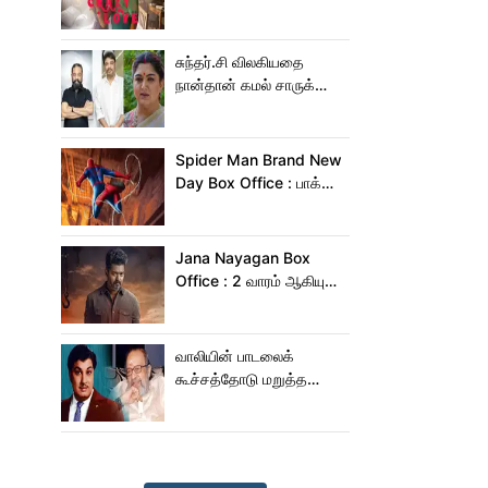
Crazy Love பாடல்!
சுந்தர்.சி விலகியதை
நான்தான் கமல் சாருக்கே
சொன்னேன் - குஷ்பு
Spider Man Brand New
Day Box Office : பாக்ஸ்
ஆபிஸில் தூள் கிளப்பும்
ஸ்பைடர் மேன் பிராண்ட் நியூ
டே!
Jana Nayagan Box
Office : 2 வாரம் ஆகியும்
ஜன நாயகன் வசூல்
இவ்ளோதானா?
வாலியின் பாடலைக்
கூச்சத்தோடு மறுத்த
எம்ஜிஆர்... அப்புறம்
நடந்தது இதுதான்!