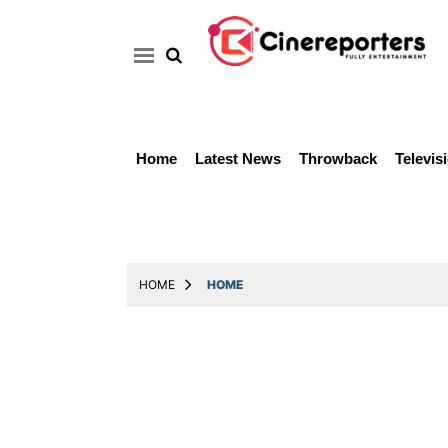
Home
Latest News
Throwback
Televis
Home
Latest
News
Throwback
HOME
HOME
Television
Reviews
Photos
Story