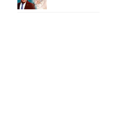
எம்ஜிஆர்... அப்புறம்
நடந்தது இதுதான்!