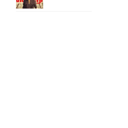
ஆபிஸில் ஜன நாயகன்
செய்த வசூல்?