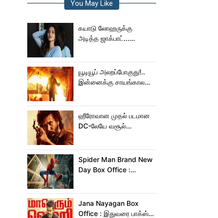
You May Like
கயாடு லோஹருக்கு
அடித்த ஜாக்பாட்...
அடுத்தடுத்து 3 படங்கள்
ரிலீஸ்!
யூடியூப் அலறப்போகுது!..
இன்னைக்கு சாயங்காலம்
சம்பவம் பண்ண வரும்
டாக்ஸிக் டிரைலர்!..
ஹீரோவான முதல் படமான
DC-லேயே வசூல்
மன்னனான லோகேஷ்
கனகராஜ்!
Spider Man Brand New
Day Box Office :
15,000 கோடியை
நெருங்கிய ஸ்பைடர் மேன்
பிராண்ட் நியூ டே!
Jana Nayagan Box
Office : இதுவரை பாக்ஸ்