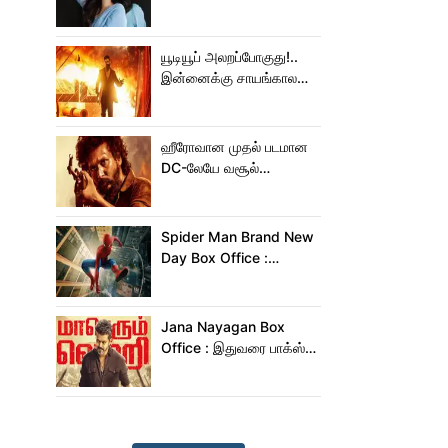
அடுத்தடுத்து 3 படங்கள்
ரிலீஸ்!
யூடியூப் அலறப்போகுது!..
இன்னைக்கு சாயங்காலம்
சம்பவம் பண்ண வரும்
டாக்ஸிக் டிரைலர்!..
ஹீரோவான முதல் படமான
DC-லேயே வசூல்
மன்னனான லோகேஷ்
கனகராஜ்!
Spider Man Brand New
Day Box Office :
15,000 கோடியை
நெருங்கிய ஸ்பைடர் மேன்
பிராண்ட் நியூ டே!
Jana Nayagan Box
Office : இதுவரை பாக்ஸ்
ஆபிஸில் ஜன நாயகன்
செய்த வசூல்?