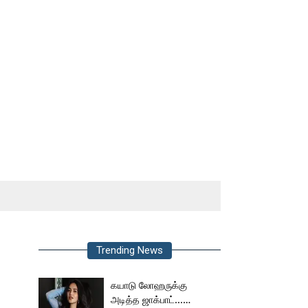
Trending News
கயாடு லோஹருக்கு
அடித்த ஜாக்பாட்...