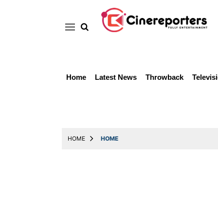
Home
Latest News
Throwback
Televis
Home
Latest
News
Throwback
HOME
HOME
Television
Reviews
Photos
Story