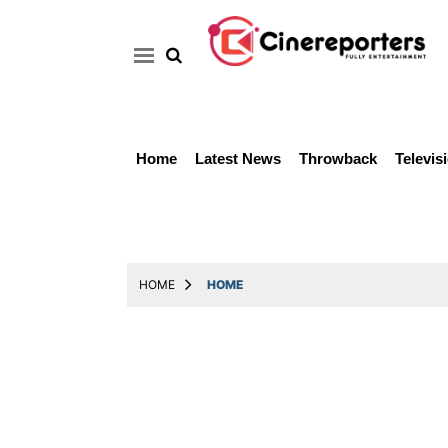
Home
Latest News
Throwback
Televis
Home
Latest
News
Throwback
HOME
HOME
Television
Reviews
Photos
Story