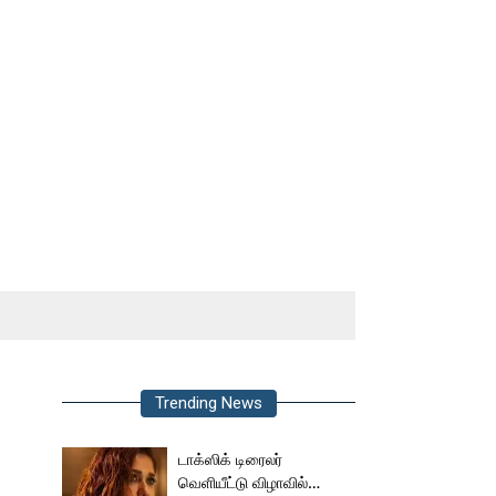
Trending News
டாக்ஸிக் டிரைலர்
வெளியீட்டு விழாவில்