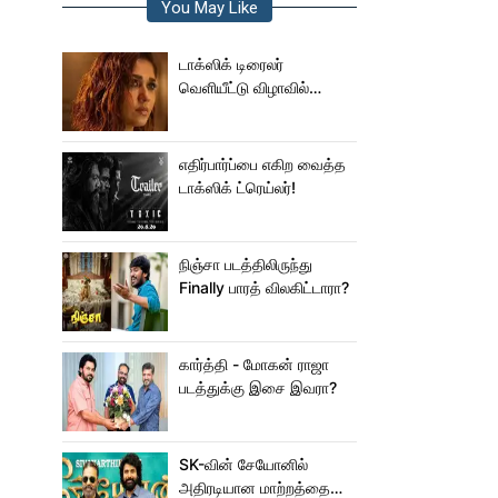
You May Like
டாக்ஸிக் டிரைலர்
வெளியீட்டு விழாவில்
ஜம்முன்னு வந்த
நயன்தாரா!.. பக்கத்துல
யாரு பாருங்க!..
எதிர்பார்ப்பை எகிற வைத்த
டாக்ஸிக் ட்ரெய்லர்!
நிஞ்சா படத்திலிருந்து
Finally பாரத் விலகிட்டாரா?
கார்த்தி - மோகன் ராஜா
படத்துக்கு இசை இவரா?
SK-வின் சேயோனில்
அதிரடியான மாற்றத்தை