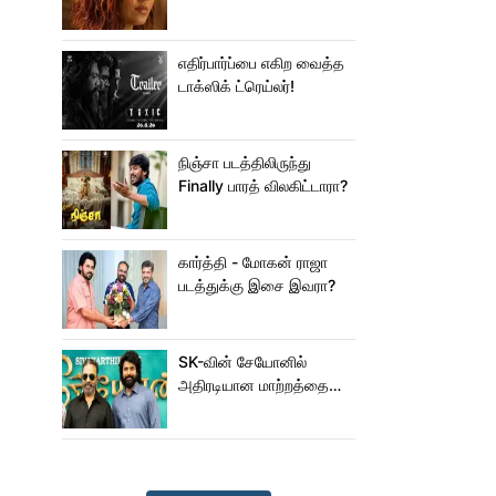
ஜம்முன்னு வந்த
நயன்தாரா!.. பக்கத்துல
யாரு பாருங்க!..
எதிர்பார்ப்பை எகிற வைத்த
டாக்ஸிக் ட்ரெய்லர்!
நிஞ்சா படத்திலிருந்து
Finally பாரத் விலகிட்டாரா?
கார்த்தி - மோகன் ராஜா
படத்துக்கு இசை இவரா?
SK-வின் சேயோனில்
அதிரடியான மாற்றத்தை
செய்த கமல்!