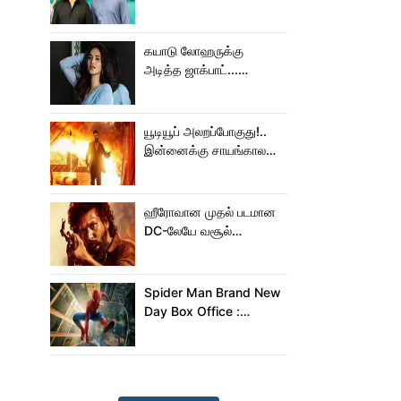
செய்த கமல்!
கயாடு லோஹருக்கு
அடித்த ஜாக்பாட்...
அடுத்தடுத்து 3 படங்கள்
ரிலீஸ்!
யூடியூப் அலறப்போகுது!..
இன்னைக்கு சாயங்காலம்
சம்பவம் பண்ண வரும்
டாக்ஸிக் டிரைலர்!..
ஹீரோவான முதல் படமான
DC-லேயே வசூல்
மன்னனான லோகேஷ்
கனகராஜ்!
Spider Man Brand New
Day Box Office :
15,000 கோடியை
நெருங்கிய ஸ்பைடர் மேன்
பிராண்ட் நியூ டே!