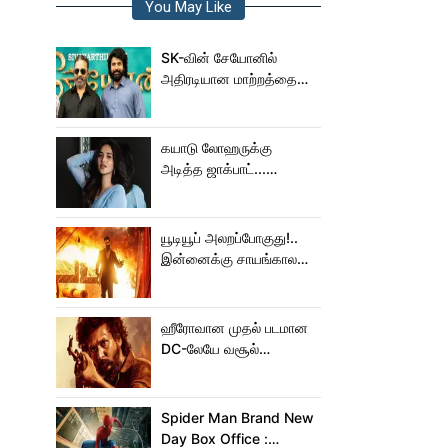
You May Like
SK-வின் சேயோனில்
அதிரடியான மாற்றத்தை
செய்த கமல்!
கயாடு லோஹருக்கு
அடித்த ஜாக்பாட்...
அடுத்தடுத்து 3 படங்கள்
ரிலீஸ்!
யூடியூப் அலறப்போகுது!..
இன்னைக்கு சாயங்காலம்
சம்பவம் பண்ண வரும்
டாக்ஸிக் டிரைலர்!..
ஹீரோவான முதல் படமான
DC-லேயே வசூல்
மன்னனான லோகேஷ்
கனகராஜ்!
Spider Man Brand New
Day Box Office :