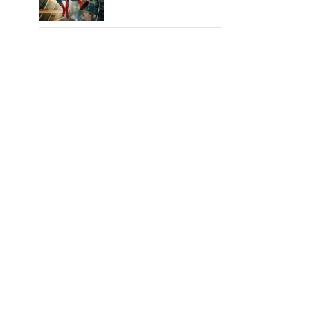
15,000 கோடியை
நெருங்கிய ஸ்பைடர் மேன்
பிராண்ட் நியூ டே!