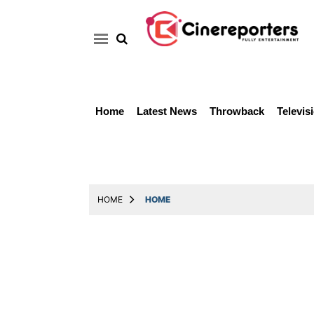
Home
Latest News
Throwback
Televis
Home
Latest
News
Throwback
HOME
HOME
Television
Reviews
Photos
Story