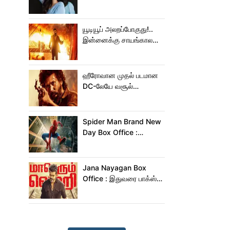
அடுத்தடுத்து 3 படங்கள்
ரிலீஸ்!
யூடியூப் அலறப்போகுது!..
இன்னைக்கு சாயங்காலம்
சம்பவம் பண்ண வரும்
டாக்ஸிக் டிரைலர்!..
ஹீரோவான முதல் படமான
DC-லேயே வசூல்
மன்னனான லோகேஷ்
கனகராஜ்!
Spider Man Brand New
Day Box Office :
15,000 கோடியை
நெருங்கிய ஸ்பைடர் மேன்
பிராண்ட் நியூ டே!
Jana Nayagan Box
Office : இதுவரை பாக்ஸ்
ஆபிஸில் ஜன நாயகன்
செய்த வசூல்?