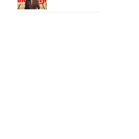
ஆபிஸில் ஜன நாயகன்
செய்த வசூல்?