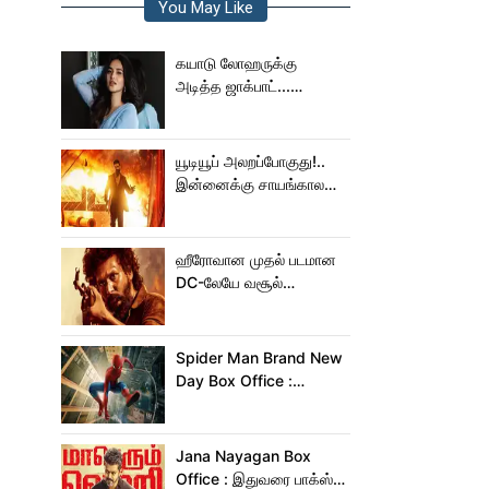
You May Like
கயாடு லோஹருக்கு
அடித்த ஜாக்பாட்...
அடுத்தடுத்து 3 படங்கள்
ரிலீஸ்!
யூடியூப் அலறப்போகுது!..
இன்னைக்கு சாயங்காலம்
சம்பவம் பண்ண வரும்
டாக்ஸிக் டிரைலர்!..
ஹீரோவான முதல் படமான
DC-லேயே வசூல்
மன்னனான லோகேஷ்
கனகராஜ்!
Spider Man Brand New
Day Box Office :
15,000 கோடியை
நெருங்கிய ஸ்பைடர் மேன்
பிராண்ட் நியூ டே!
Jana Nayagan Box
Office : இதுவரை பாக்ஸ்