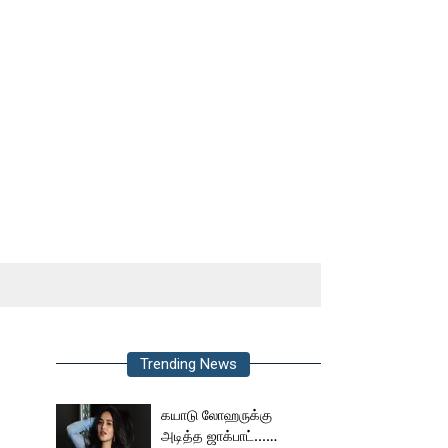
Trending News
கயாடு லோஹருக்கு
அடித்த ஜாக்பாட்...