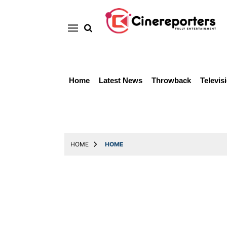
Home
Latest News
Throwback
Televis
Home
Latest
News
Throwback
HOME
HOME
Television
Reviews
Photos
Story