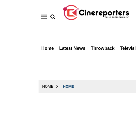
Home
Latest News
Throwback
Televis
Home
Latest
News
Throwback
HOME
HOME
Television
Reviews
Photos
Story