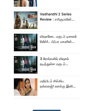
கொடுத்துருக்காரு!..
கவர்ச்சியின் உச்சம்!..
Vadhandhi 2 Series
Review : சசிகுமாரின்
வதந்தி 2 வெப் சீரிஸ் எப்படி
இருக்கு?... ட்விட்டர்
விமர்சனம்!
விஷாலோட மகுடம் டிரைலர்
ரிலீஸ்!.. அப்பா மகனின்
ஆக்‌ஷன், காமெடி
அட்டகாசம்!..
3 ரோல்களில் விஷால்
நடித்துள்ள மகுடம்
ட்ரெய்லர்!
மதியிடம் சிக்கிய
தங்கராஜ்! உனக்கு இனிமே
சங்குதான் மகனே!