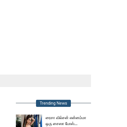
Trending News
ரைசா வில்சன் என்னம்மா
ஒரு சைஸா போஸ்