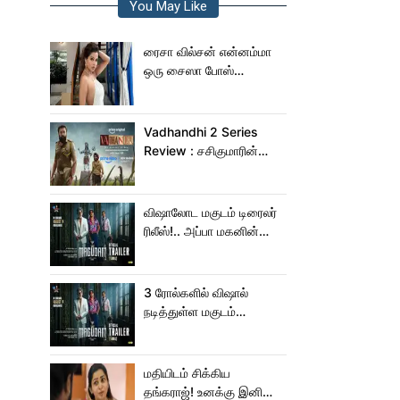
You May Like
ரைசா வில்சன் என்னம்மா
ஒரு சைஸா போஸ்
கொடுத்துருக்காரு!..
கவர்ச்சியின் உச்சம்!..
Vadhandhi 2 Series
Review : சசிகுமாரின்
வதந்தி 2 வெப் சீரிஸ் எப்படி
இருக்கு?... ட்விட்டர்
விமர்சனம்!
விஷாலோட மகுடம் டிரைலர்
ரிலீஸ்!.. அப்பா மகனின்
ஆக்‌ஷன், காமெடி
அட்டகாசம்!..
3 ரோல்களில் விஷால்
நடித்துள்ள மகுடம்
ட்ரெய்லர்!
மதியிடம் சிக்கிய
தங்கராஜ்! உனக்கு இனிமே