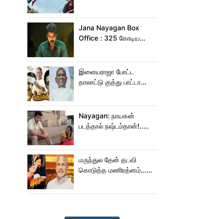
இந்தியாவில் மட்டும் 400
கோடி வசூலித்ததா
ஸ்பைடர் மேன் பிராண்ட் நியூ
Jana Nayagan Box
டே?
Office : 325 கோடிய
நெருங்க கூட ஜன
நாயகனுக்கு வாய்ப்பு இல்ல!
இளையராஜா போட்ட
தாலாட்டு குத்து பாட்டா
மாறிடுச்சி!.. நாயகனில்
நடந்த சம்பவம்!...
Nayagan: நாயகன்
படத்தால் நஷ்டம்தான்!..
ஒரு லாபமும்
இல்லை!..தயாரிப்பாளர்
மகள் பேட்டி..
மருந்துல தேன் தடவி
கொடுத்த மணிரத்னம்...
ரோஜா உருவானது
இப்படிதானா?