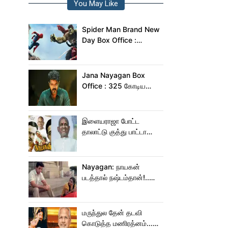
You May Like
Spider Man Brand New
Day Box Office :
இந்தியாவில் மட்டும் 400
கோடி வசூலித்ததா
ஸ்பைடர் மேன் பிராண்ட் நியூ
Jana Nayagan Box
டே?
Office : 325 கோடிய
நெருங்க கூட ஜன
நாயகனுக்கு வாய்ப்பு இல்ல!
இளையராஜா போட்ட
தாலாட்டு குத்து பாட்டா
மாறிடுச்சி!.. நாயகனில்
நடந்த சம்பவம்!...
Nayagan: நாயகன்
படத்தால் நஷ்டம்தான்!..
ஒரு லாபமும்
இல்லை!..தயாரிப்பாளர்
மகள் பேட்டி..
மருந்துல தேன் தடவி
கொடுத்த மணிரத்னம்...