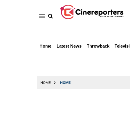
Home
Latest News
Throwback
Televis
Home
Latest
News
Throwback
HOME
HOME
Television
Reviews
Photos
Story