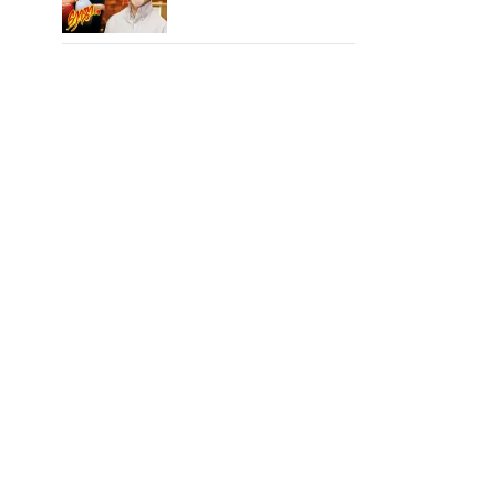
ரோஜா உருவானது
இப்படிதானா?