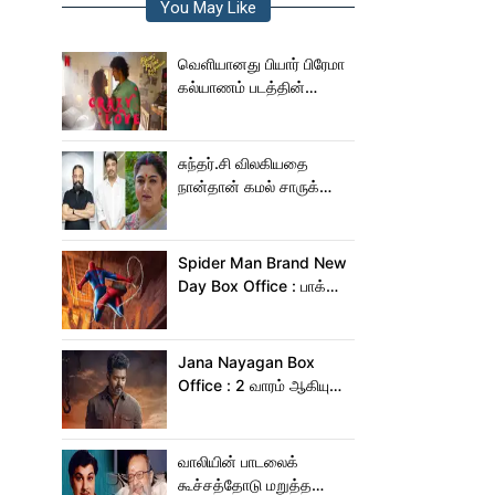
You May Like
வெளியானது பியார் பிரேமா
கல்யாணம் படத்தின்
Crazy Love பாடல்!
சுந்தர்.சி விலகியதை
நான்தான் கமல் சாருக்கே
சொன்னேன் - குஷ்பு
Spider Man Brand New
Day Box Office : பாக்ஸ்
ஆபிஸில் தூள் கிளப்பும்
ஸ்பைடர் மேன் பிராண்ட் நியூ
டே!
Jana Nayagan Box
Office : 2 வாரம் ஆகியும்
ஜன நாயகன் வசூல்
இவ்ளோதானா?
வாலியின் பாடலைக்
கூச்சத்தோடு மறுத்த