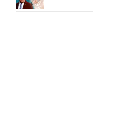
எம்ஜிஆர்... அப்புறம்
நடந்தது இதுதான்!