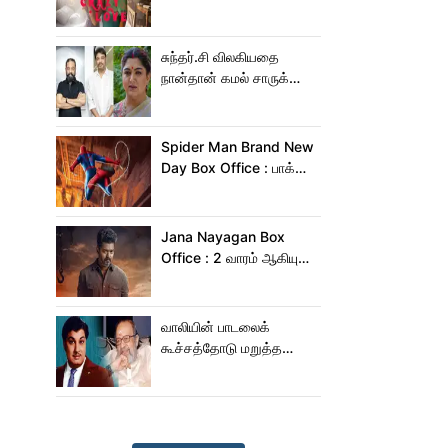
Crazy Love பாடல்!
சுந்தர்.சி விலகியதை
நான்தான் கமல் சாருக்கே
சொன்னேன் - குஷ்பு
Spider Man Brand New
Day Box Office : பாக்ஸ்
ஆபிஸில் தூள் கிளப்பும்
ஸ்பைடர் மேன் பிராண்ட் நியூ
டே!
Jana Nayagan Box
Office : 2 வாரம் ஆகியும்
ஜன நாயகன் வசூல்
இவ்ளோதானா?
வாலியின் பாடலைக்
கூச்சத்தோடு மறுத்த
எம்ஜிஆர்... அப்புறம்
நடந்தது இதுதான்!