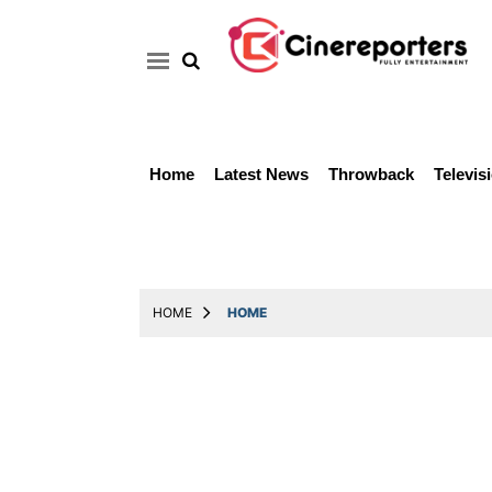
Home
Latest News
Throwback
Televis
Home
Latest
News
Throwback
HOME
HOME
Television
Reviews
Photos
Story