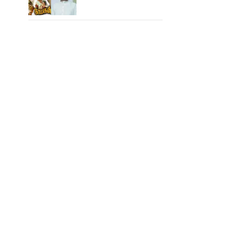
மாறிடுச்சி!.. நாயகனில்
நடந்த சம்பவம்!...