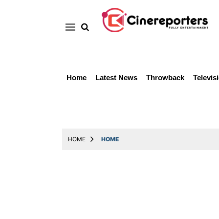
Home
Latest News
Throwback
Televis
Home
Latest
News
Throwback
HOME
HOME
Television
Reviews
Photos
Story