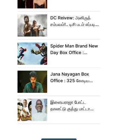
கீர்த்தி!
DC Reivew: அனிருத்
சம்பவம்!.. டிசி படம் எப்படி
இருக்கு?.. டிவிட்டர்
விமர்சனம்..
Spider Man Brand New
Day Box Office :
இந்தியாவில் மட்டும் 400
கோடி வசூலித்ததா
ஸ்பைடர் மேன் பிராண்ட் நியூ
Jana Nayagan Box
டே?
Office : 325 கோடிய
நெருங்க கூட ஜன
நாயகனுக்கு வாய்ப்பு இல்ல!
இளையராஜா போட்ட
தாலாட்டு குத்து பாட்டா
மாறிடுச்சி!.. நாயகனில்
நடந்த சம்பவம்!...