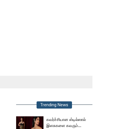
Trending News
கவர்ச்சியான ஸ்டில்ஸால்
இளசுகளை கவரும்