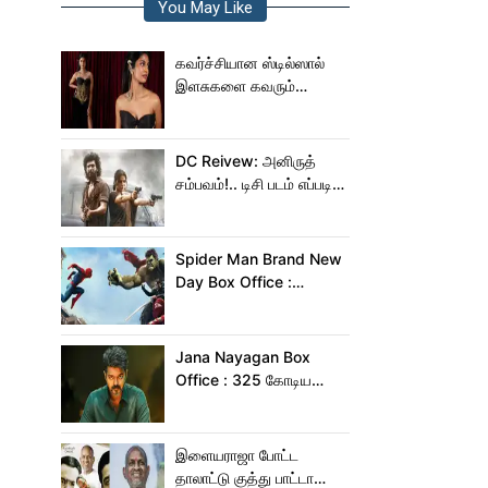
You May Like
கவர்ச்சியான ஸ்டில்ஸால்
இளசுகளை கவரும்
கீர்த்தி!
DC Reivew: அனிருத்
சம்பவம்!.. டிசி படம் எப்படி
இருக்கு?.. டிவிட்டர்
விமர்சனம்..
Spider Man Brand New
Day Box Office :
இந்தியாவில் மட்டும் 400
கோடி வசூலித்ததா
ஸ்பைடர் மேன் பிராண்ட் நியூ
Jana Nayagan Box
டே?
Office : 325 கோடிய
நெருங்க கூட ஜன
நாயகனுக்கு வாய்ப்பு இல்ல!
இளையராஜா போட்ட
தாலாட்டு குத்து பாட்டா