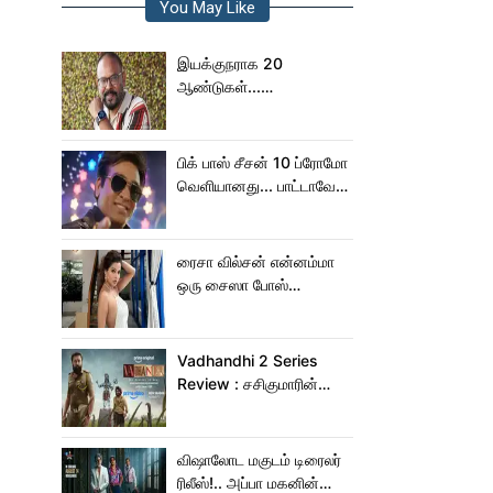
You May Like
இயக்குநராக 20
ஆண்டுகள்...
நெகிழ்ச்சியில் வெங்கட்
பிரபு
பிக் பாஸ் சீசன் 10 ப்ரோமோ
வெளியானது... பாட்டாவே
பாடிட்டாரே விஜய் சேதுபதி!
ரைசா வில்சன் என்னம்மா
ஒரு சைஸா போஸ்
கொடுத்துருக்காரு!..
கவர்ச்சியின் உச்சம்!..
Vadhandhi 2 Series
Review : சசிகுமாரின்
வதந்தி 2 வெப் சீரிஸ் எப்படி
இருக்கு?... ட்விட்டர்
விமர்சனம்!
விஷாலோட மகுடம் டிரைலர்
ரிலீஸ்!.. அப்பா மகனின்