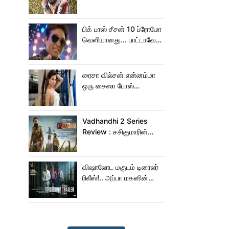
நெகிழ்ச்சியில் வெங்கட்
பிரபு
பிக் பாஸ் சீசன் 10 ப்ரோமோ
வெளியானது... பாட்டாவே
பாடிட்டாரே விஜய் சேதுபதி!
ரைசா வில்சன் என்னம்மா
ஒரு சைஸா போஸ்
கொடுத்துருக்காரு!..
கவர்ச்சியின் உச்சம்!..
Vadhandhi 2 Series
Review : சசிகுமாரின்
வதந்தி 2 வெப் சீரிஸ் எப்படி
இருக்கு?... ட்விட்டர்
விமர்சனம்!
விஷாலோட மகுடம் டிரைலர்
ரிலீஸ்!.. அப்பா மகனின்
ஆக்‌ஷன், காமெடி
அட்டகாசம்!..