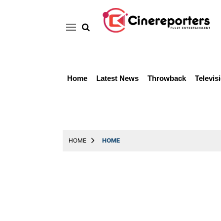
Home
Latest News
Throwback
Televis
Home
Latest
News
Throwback
HOME
HOME
Television
Reviews
Photos
Story