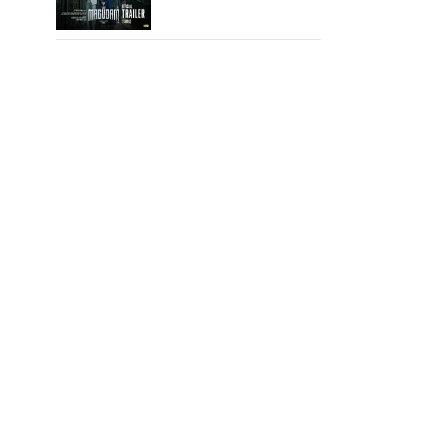
ஆக்‌ஷன், காமெடி
அட்டகாசம்!..