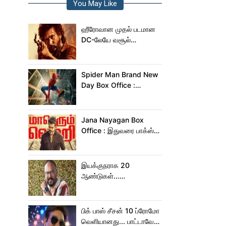
You May Like
ஹீரோவான முதல் படமான
DC-லேயே வசூல்
மன்னனான லோகேஷ்
கனகராஜ்!
Spider Man Brand New
Day Box Office :
15,000 கோடியை
நெருங்கிய ஸ்பைடர் மேன்
பிராண்ட் நியூ டே!
Jana Nayagan Box
Office : இதுவரை பாக்ஸ்
ஆபிஸில் ஜன நாயகன்
செய்த வசூல்?
இயக்குநராக 20
ஆண்டுகள்...
நெகிழ்ச்சியில் வெங்கட்
பிரபு
பிக் பாஸ் சீசன் 10 ப்ரோமோ
வெளியானது... பாட்டாவே