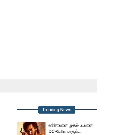
Trending News
ஹீரோவான முதல் படமான
DC-லேயே வசூல்