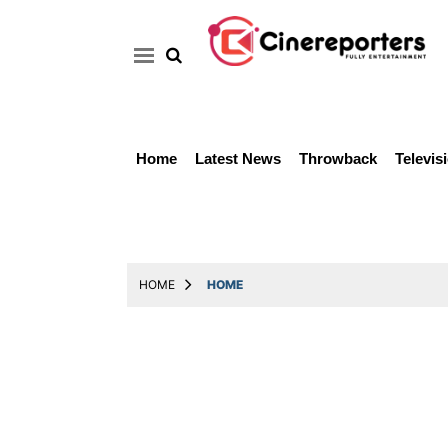
Home
Latest News
Throwback
Televis
Home
Latest
News
Throwback
HOME
HOME
Television
Reviews
Photos
Story