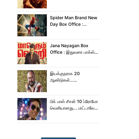
மன்னனான லோகேஷ்
கனகராஜ்!
Spider Man Brand New
Day Box Office :
15,000 கோடியை
நெருங்கிய ஸ்பைடர் மேன்
பிராண்ட் நியூ டே!
Jana Nayagan Box
Office : இதுவரை பாக்ஸ்
ஆபிஸில் ஜன நாயகன்
செய்த வசூல்?
இயக்குநராக 20
ஆண்டுகள்...
நெகிழ்ச்சியில் வெங்கட்
பிரபு
பிக் பாஸ் சீசன் 10 ப்ரோமோ
வெளியானது... பாட்டாவே
பாடிட்டாரே விஜய் சேதுபதி!