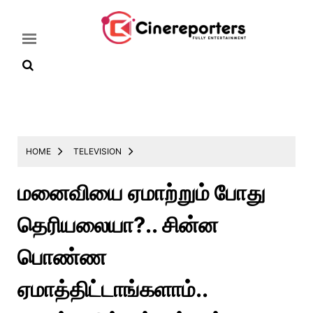
Home
Latest
HOME
TELEVISION
News
மனைவியை ஏமாற்றும் போது
Throwback
தெரியலையா?.. சின்ன
Television
Reviews
பொண்ண
Photos
ஏமாத்திட்டாங்களாம்..
Story