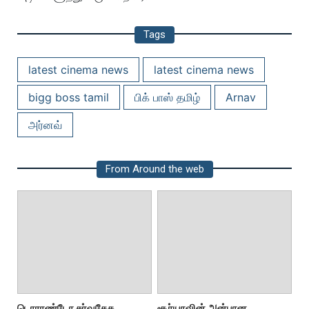
Tags
latest cinema news
latest cinema news
bigg boss tamil
பிக் பாஸ் தமிழ்
Arnav
அர்னவ்
From Around the web
டொராண்டோ சர்வதேச
சூர்யாவின் அன்பான