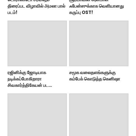
திரைப்பட விழாவில் அமலா பால்
ஃபேன்ஸுக்காக வெளியானது
படம்!
கருப்பு OST!
ரஜினிக்கு ஜோடியாக
சமூக வலைதளங்களுக்கு
நடிக்கப்போகிறாரா
கம்பேக் கொடுத்த கெனிஷா
சிவகார்த்திகேயன் பட
ஹீரோயின்?