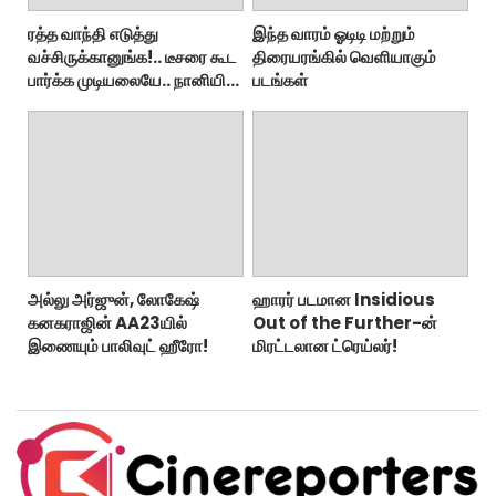
ரத்த வாந்தி எடுத்து
இந்த வாரம் ஓடிடி மற்றும்
வச்சிருக்கானுங்க!.. டீசரை கூட
திரையரங்கில் வெளியாகும்
பார்க்க முடியலையே.. நானியின்
படங்கள்
‘பாரடைஸ்’ பிழைக்குமா?
அல்லு அர்ஜுன், லோகேஷ்
ஹாரர் படமான Insidious
கனகராஜின் AA23யில்
Out of the Further-ன்
இணையும் பாலிவுட் ஹீரோ!
மிரட்டலான ட்ரெய்லர்!