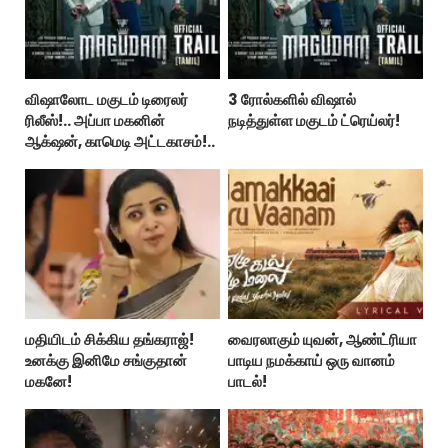
விஷாலோட மகுடம் டிரைலர்
3 ரோல்களில் விஷால்
ரிலீஸ்!.. அப்பா மகனின்
நடித்துள்ள மகுடம் ட்ரெய்லர்!
ஆக்‌ஷன், காமெடி அட்டகாசம்!..
மதியிடம் சிக்கிய தங்கராஜ்!
வைரலாகும் யுவன், ஆண்ட்ரியா
உனக்கு இனிமே சங்குதான்
பாடிய நமக்காய் ஒரு வானம்
மகனே!
பாடல்!