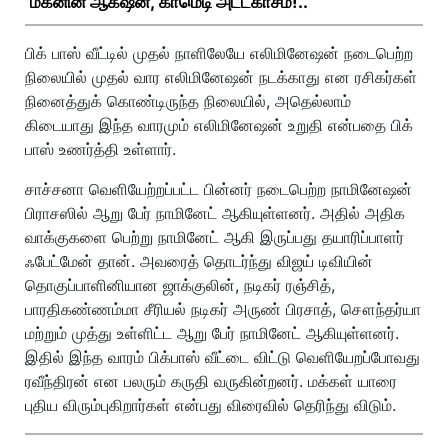
மகனின் ஆக்‌ஷன், காமெடி அட்டகாசம்!..
பிக் பாஸ் வீட்டில் முதல் நாளிலேயே எலிமினேஷன் நடைபெற்ற
நிலையில் முதல் வார எலிமினேஷன் நடக்காது என ரசிகர்கள்
நினைத்துக் கொண்டிருந்த நிலையில், அதெல்லாம்
கிடையாது இந்த வாரமும் எலிமினேஷன் உறுதி என்பதை பிக்
பாஸ் உணர்த்தி உள்ளார்.
சாச்சனா வெளியேற்றப்பட்ட பின்னர் நடைபெற்ற நாமினேஷன்
பிராசஸில் ஆறு பேர் நாமினேட் ஆகியுள்ளனர். அதில் அதிக
வாக்குகளை பெற்று நாமினேட் ஆகி இருப்பது தயாரிப்பாளர்
ஃபேட்மேன் தான். அவரைத் தொடர்ந்து விஜய் டிவியின்
தொகுப்பாளினியான ஜாக்குலின், நடிகர் ரஞ்சித்,
பாரதிகண்ணம்மா சீரியல் நடிகர் அருண் பிரசாத், சௌந்தர்யா
மற்றும் முத்து உள்ளிட்ட ஆறு பேர் நாமினேட் ஆகியுள்ளனர்.
இதில் இந்த வாரம் பிக்பாஸ் வீட்டை விட்டு வெளியேறப்போவது
ரவீந்திரன் என பலரும் கருதி வருகின்றனர். மக்கள் யாரை
புதிய விரும்புகிறார்கள் என்பது விரைவில் தெரிந்து விடும்.