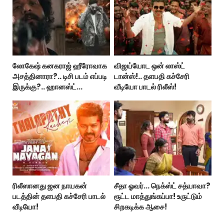
லோகேஷ் கனகராஜ் ஹீரோவாக
விஜய்யோட ஒன் லாஸ்ட்
அசத்தினாரா?.. டிசி படம் எப்படி
டான்ஸ்!.. தளபதி கச்சேரி
இருக்கு?.. ஹானஸ்ட்
வீடியோ பாடல் ரிலீஸ்!
விமர்சனம்!..
ரிலீஸானது ஜன நாயகன்
சீதா ஓவர்… நெக்ஸ்ட் சத்யாவா?
படத்தின் தளபதி கச்சேரி பாடல்
ரூட்ட மாத்துங்கப்பா! உருட்டும்
வீடியோ!
சிறகடிக்க ஆசை!