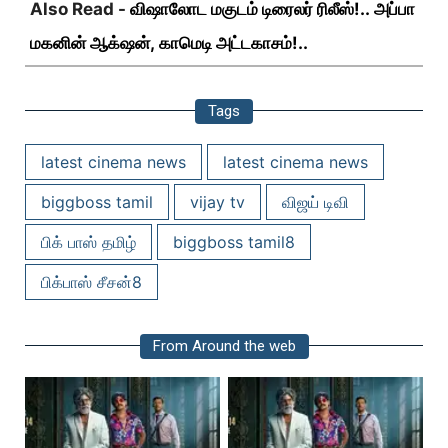
Also Read -
விஷாலோட மகுடம் டிரைலர் ரிலீஸ்!.. அப்பா
மகனின் ஆக்‌ஷன், காமெடி அட்டகாசம்!..
Tags
latest cinema news
latest cinema news
biggboss tamil
vijay tv
விஜய் டிவி
பிக் பாஸ் தமிழ்
biggboss tamil8
பிக்பாஸ் சீசன்8
From Around the web