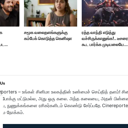
ாக
சமூக வலைதளங்களுக்கு
ரத்த வாந்தி எடுத்து
கம்பேக் கொடுத்த கெனிஷா
வச்சிருக்கானுங்க!.. டீசர
 பட
கூட பார்க்க முடியலையே..
நானியின் ‘பாரடைஸ்’
பிழைக்குமா?
 Us
porters – உங்கள் சினிமா உலகத்தின் உண்மைச் செய்தித் தளம்! சி
ுபோக்கு மட்டுமல்ல, அது ஒரு கலை. அந்த கலையை, அதன் பின்னணி
பை, நுணுக்கங்களை ரசிகர்களிடம் கொண்டு சேர்ப்பதே Cinereporte
மை நோக்கம்.