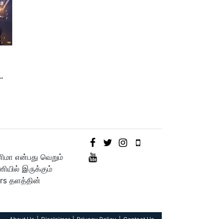
ை
னிமா என்பது வெறும்
யில் இருக்கும்
rs தளத்தின்