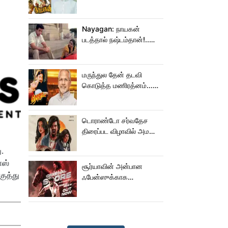
மாறிடுச்சி!.. நாயகனில்
நடந்த சம்பவம்!...
Nayagan: நாயகன்
படத்தால் நஷ்டம்தான்!..
ஒரு லாபமும்
இல்லை!..தயாரிப்பாளர்
மகள் பேட்டி..
மருந்துல தேன் தடவி
கொடுத்த மணிரத்னம்...
ரோஜா உருவானது
இப்படிதானா?
டொராண்டோ சர்வதேச
திரைப்பட விழாவில் அமலா
பால் படம்!
ு.
ாஸ்
சூர்யாவின் அன்பான
குத்து
ஃபேன்ஸுக்காக
வெளியானது கருப்பு OST!