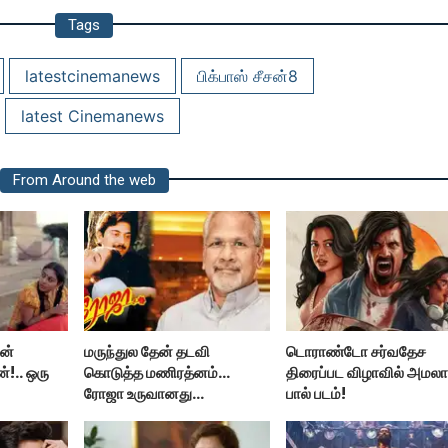
Tags
latestcinemanews
பிக்பாஸ் சீசன்8
latest Cinemanews
From Around the web
ன்
மருந்துல தேன் தடவி
டொராண்டோ சர்வதேச
்!.. ஒரு
கொடுத்த மணிரத்னம்...
திரைப்பட விழாவில் அமல
ரோஜா உருவானது
பால் படம்!
ளர் மகள்
இப்படிதானா?