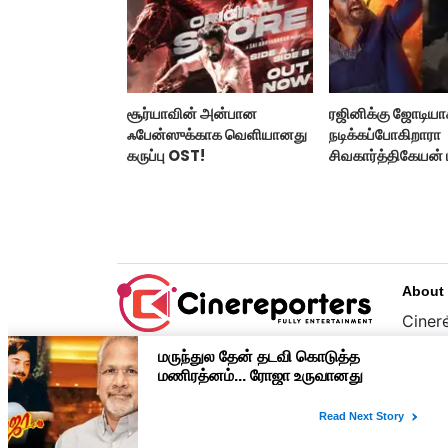
சூர்யாவின் அன்பான
ரஜினிக்கு ஜோடிய
ஃபேன்ஸுக்காக வெளியானது
நடிக்கப்போகிறாரா
கருப்பு OST!
சிவகார்த்திகேயன்
ஹீரோயின்?
About
Cinere
பொழுத
உழைப்
முதன்