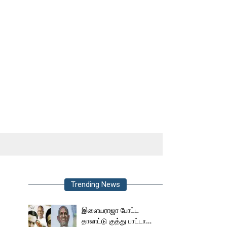
Trending News
இளையராஜா போட்ட
தாலாட்டு குத்து பாட்டா