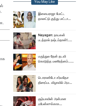
You May Like
ஸ்
.
இளையராஜா போட்ட
தாலாட்டு குத்து பாட்டா
ே.
மாறிடுச்சி!.. நாயகனில்
நடந்த சம்பவம்!...
Nayagan: நாயகன்
படத்தால் நஷ்டம்தான்!..
ஒரு லாபமும்
இல்லை!..தயாரிப்பாளர்
மகள் பேட்டி..
மருந்துல தேன் தடவி
ளாக
கொடுத்த மணிரத்னம்...
ரோஜா உருவானது
இப்படிதானா?
டொராண்டோ சர்வதேச
திரைப்பட விழாவில் அமலா
பால் படம்!
சூர்யாவின் அன்பான
ஃபேன்ஸுக்காக
து