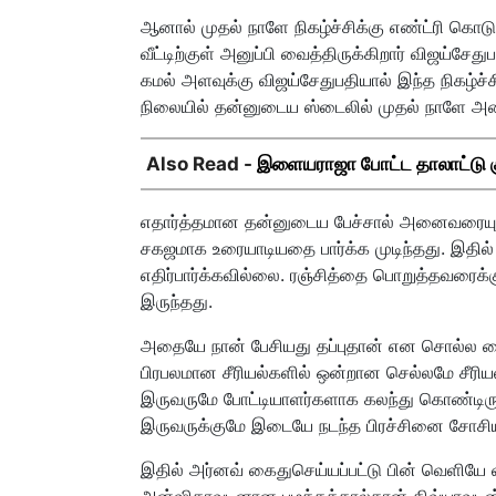
ஆனால் முதல் நாளே நிகழ்ச்சிக்கு எண்ட்ரி கொடு
வீட்டிற்குள் அனுப்பி வைத்திருக்கிறார் விஜய்சே
கமல் அளவுக்கு விஜய்சேதுபதியால் இந்த நிகழ
நிலையில் தன்னுடைய ஸ்டைலில் முதல் நாளே அனை
Also Read -
இளையராஜா போட்ட தாலாட்டு குத்
எதார்த்தமான தன்னுடைய பேச்சால் அனைவரையும் 
சகஜமாக உரையாடியதை பார்க்க முடிந்தது. இதில்
எதிர்பார்க்கவில்லை. ரஞ்சித்தை பொறுத்தவரைக்கு
இருந்தது.
அதையே நான் பேசியது தப்புதான் என சொல்ல வைத்த
பிரபலமான சீரியல்களில் ஒன்றான செல்லமே சீரிய
இருவருமே போட்டியாளர்களாக கலந்து கொண்டிர
இருவருக்குமே இடையே நடந்த பிரச்சினை சோசியல் 
இதில் அர்னவ் கைதுசெய்யப்பட்டு பின் வெளியே 
அன்ஷிதாவுடனான பழக்கத்தால்தான் திவ்யாவுடன்