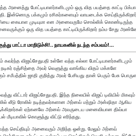
த்த அனைத்து போட்டியாளர்களிடமும் ஒரு வித பயத்தை காட்டி பிக்பா
துபதி. இன்னொரு பக்கமும் ரசிகர்களையும் வாயடைக்க செய்திருக்கிறார்
்ச்சியை கையாள முடியுமா என அனைவருமே சொல்லிக் கொண்டிருந்த
வருக்கும் ஒரு வித பயத்தை காட்டியிருக்கிறார் நம்ம சேது அண்ண
து பாட்டா மாறிடுச்சி!.. நாயகனில் நடந்த சம்பவம்!...
கவர்ந்த விஜய்சேதுபதி உள்ளே வந்த எல்லா போட்டியாளர்களிடமும்
 நடிகர் ரஞ்சித்தை அவர் வெளுத்து வாங்கிய விதம் மக்களே
ம் சமீபத்தில் ஜாதி குறித்து அவர் பேசியது தான் பெரும் பேசு பொரு
ு விட்டார் விஜய்சேதுபதி. இந்த நிலையில் விஜய் டிவியில் மிகவும்
லில் லீடு ரோலில் நடித்தவர்களான அர்னவ் மற்றும் அன்ஷிதா ஆகிய
ுக்கிறார்கள் ஏற்கனவே அர்னவ் அவருடைய மனைவியான திவ்யா
மீடியாவில் கொளுந்து விட்டு எரிந்தது.
வந்த செய்தியும் அனைவரும் அறிந்த ஒன்று. மேலும் அர்னவ்
 பிரச்சினை ஏற்பட்டது என்றும் பல செய்திகள் வெளி வந்தன. இப்போ