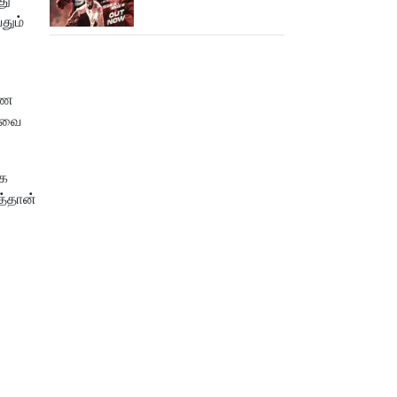
வெளியானது கருப்பு OST!
தும்
ணே
னவை
்க
த்தான்