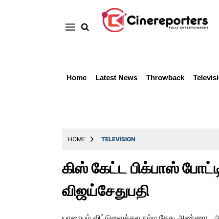
Home
Latest News
Throwback
Televis
Home
Latest
News
Throwback
HOME
TELEVISION
Television
கிஸ் கேட்ட பிக்பாஸ் போட
Reviews
விஜய்சேதுபதி
Photos
Story
யாரையும் விட்டுவைக்கல நம்ம சேது அண்ணா.. ஆர