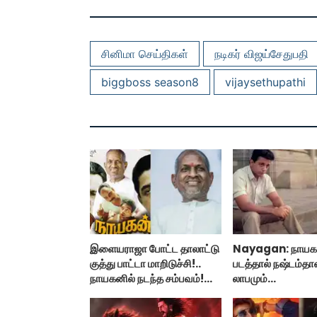
சினிமா செய்திகள்
நடிகர் விஜய்சேதுபதி
biggboss season8
vijaysethupathi
இளையராஜா போட்ட தாலாட்டு
Nayagan: நாயக
குத்து பாட்டா மாறிடுச்சி!..
படத்தால் நஷ்டம்தான
நாயகனில் நடந்த சம்பவம்!...
லாபமும்
இல்லை!..தயாரிப்பா
பேட்டி..