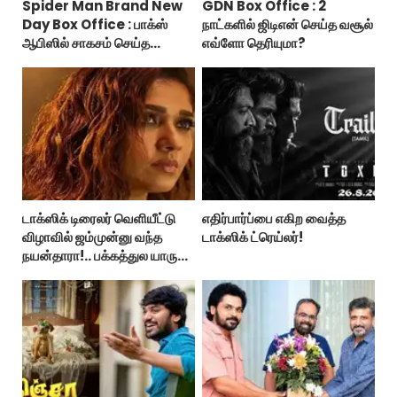
Spider Man Brand New
GDN Box Office : 2
Day Box Office : பாக்ஸ்
நாட்களில் ஜிடிஎன் செய்த வசூல்
ஆபிஸில் சாகசம் செய்த
எவ்ளோ தெரியுமா?
ஸ்பைடர் மேன் பிராண்ட் நியூ டே!
டாக்ஸிக் டிரைலர் வெளியீட்டு
எதிர்பார்ப்பை எகிற வைத்த
விழாவில் ஜம்முன்னு வந்த
டாக்ஸிக் ட்ரெய்லர்!
நயன்தாரா!.. பக்கத்துல யாரு
பாருங்க!..