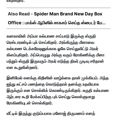
விடுகிறார்.
Also Read -
Spider Man Brand New Day Box
Office : பாக்ஸ் ஆபிஸில் சாகசம் செய்த ஸ்பைடர் மேன்
பிராண்ட் நியூ டே!
கனகாவின் அம்மா கல்யாண சாப்பாடு இருக்கு ஸ்ருதி
ரெஸ்டாரண்டில் புக் செய்கிறார். அங்கிருந்த மீனாவை
கல்யாண டெக்கரேஷனுக்காக ஓகே செய்துவிட்டு அவர்
கிளம்புகிறார். அப்பொழுது அங்கு வரும் ரோகிணிக்கு மீனா
மற்றும் ஸ்ருதி இருவரும் அவர் எடுத்த திடீர் முடிவு சரிதான்
என கூறுகின்றனர்.
இனிமேல் எனக்கு கிறிஸின் வாழ்க்கை தான் முக்கியம். அந்த
ஐந்து லட்சம் பணத்தை கொடுத்தால் தனக்கு உதவியாக
இருக்கும் என சொல்லிக் கொண்டிருக்கிறார். சுருதி கல்யாண
ஆர்டரை கூறி மேக்கப்பிற்கு புக் செய்து கொள்ளுமாறு
ரோகிணியுடன் சொல்கிறார்.
வீட்டில் இருந்து குடும்பமாக மனோஜ் திருமணம் எனத்