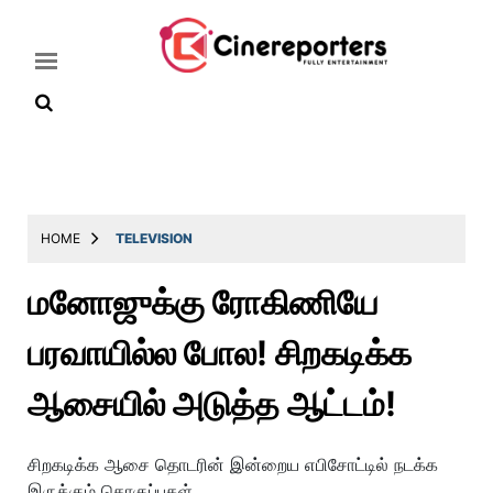
Home
Latest
HOME
TELEVISION
News
மனோஜுக்கு ரோகிணியே
Throwback
பரவாயில்ல போல! சிறகடிக்க
Television
Reviews
ஆசையில் அடுத்த ஆட்டம்!
Photos
சிறகடிக்க ஆசை தொடரின் இன்றைய எபிசோட்டில் நடக்க
Story
இருக்கும் தொகுப்புகள்