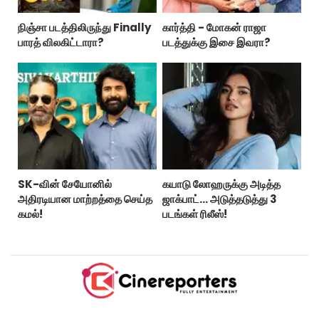
நிஞ்சா படத்திலிருந்து Finally
கார்த்தி - மோகன் ராஜா
பாரத் விலகிட்டாரா?
படத்துக்கு இசை இவரா?
SK-வின் சேயோனில்
கயாடு லோஹருக்கு அடித்த
அதிரடியான மாற்றத்தை செய்த
ஜாக்பாட்... அடுத்தடுத்து 3
கமல்!
படங்கள் ரிலீஸ்!