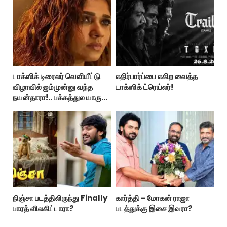
டாக்ஸிக் டிரைலர் வெளியீட்டு
எதிர்பார்ப்பை எகிற வைத்த
விழாவில் ஜம்முன்னு வந்த
டாக்ஸிக் ட்ரெய்லர்!
நயன்தாரா!.. பக்கத்துல யாரு
பாருங்க!..
நிஞ்சா படத்திலிருந்து Finally
கார்த்தி - மோகன் ராஜா
பாரத் விலகிட்டாரா?
படத்துக்கு இசை இவரா?