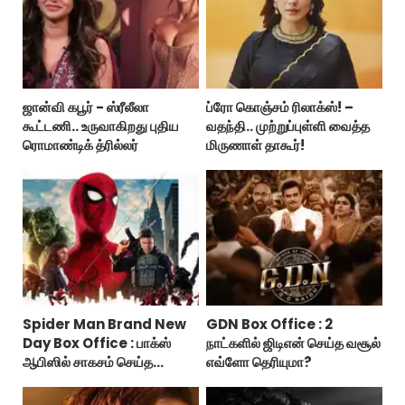
ஜான்வி கபூர் - ஸ்ரீலீலா
ப்ரோ கொஞ்சம் ரிலாக்ஸ்! –
கூட்டணி.. உருவாகிறது புதிய
வதந்தி.. முற்றுப்புள்ளி வைத்த
ரொமாண்டிக் த்ரில்லர்
மிருணாள் தாகூர்!
Spider Man Brand New
GDN Box Office : 2
Day Box Office : பாக்ஸ்
நாட்களில் ஜிடிஎன் செய்த வசூல்
ஆபிஸில் சாகசம் செய்த
எவ்ளோ தெரியுமா?
ஸ்பைடர் மேன் பிராண்ட் நியூ டே!