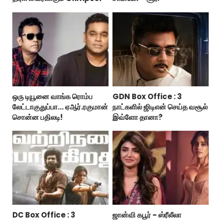
ஒரு டியூனை வாங்க ரொம்ப
GDN Box Office : 3
லேட்டாகுதுப்பா... ஏஆர்.ரகுமான்
நாட்களில் ஜிடிஎன் செய்த வசூல்
சொன்ன பதிலடி!
இவ்ளோ தானா?
DC Box Office : 3
ஜான்வி கபூர் - ஸ்ரீலீலா