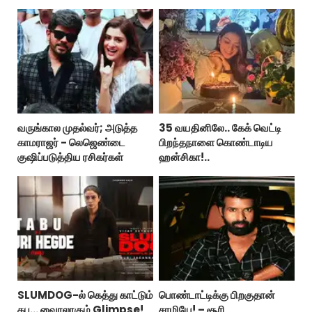
வருங்கால முதல்வர்; அடுத்த
35 வயதினிலே.. கேக் வெட்டி
காமராஜர் - லெஜெண்டை
பிறந்தநாளை கொண்டாடிய
குஷிப்படுத்திய ரசிகர்கள்
ஹன்சிகா!..
SLUMDOG-ல் கெத்து காட்டும்
பொண்டாட்டிக்கு பிறகுதான்
தபு... வைரலாகும் Glimpse!
சாமியே! – சூரி