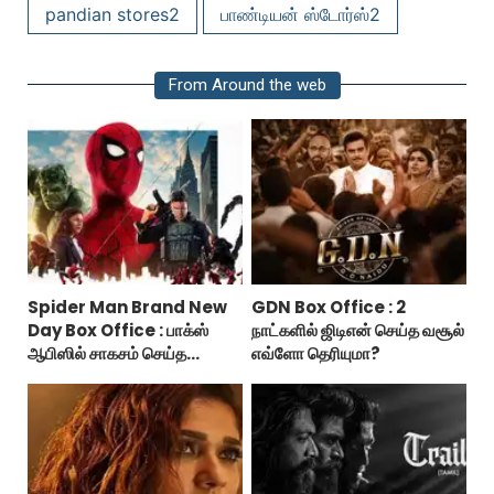
pandian stores2
பாண்டியன் ஸ்டோர்ஸ்2
From Around the web
Spider Man Brand New
GDN Box Office : 2
Day Box Office : பாக்ஸ்
நாட்களில் ஜிடிஎன் செய்த வசூல்
ஆபிஸில் சாகசம் செய்த
எவ்ளோ தெரியுமா?
ஸ்பைடர் மேன் பிராண்ட் நியூ டே!