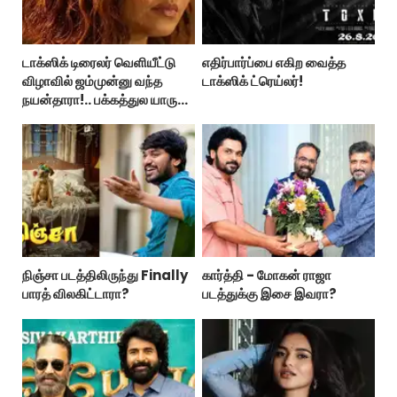
டாக்ஸிக் டிரைலர் வெளியீட்டு
எதிர்பார்ப்பை எகிற வைத்த
விழாவில் ஜம்முன்னு வந்த
டாக்ஸிக் ட்ரெய்லர்!
நயன்தாரா!.. பக்கத்துல யாரு
பாருங்க!..
நிஞ்சா படத்திலிருந்து Finally
கார்த்தி - மோகன் ராஜா
பாரத் விலகிட்டாரா?
படத்துக்கு இசை இவரா?