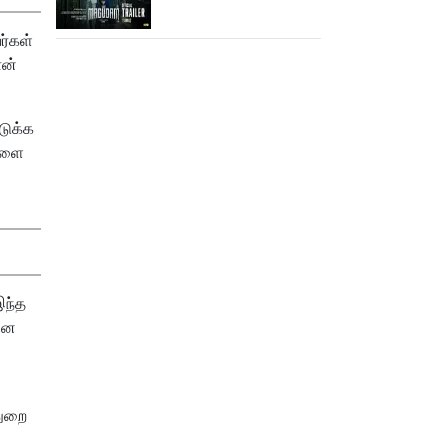
ஆக்‌ஷன், காமெடி
அட்டகாசம்!..
ர்கள்
ான்
டுக்க
வளை
இந்த
னை
துறை