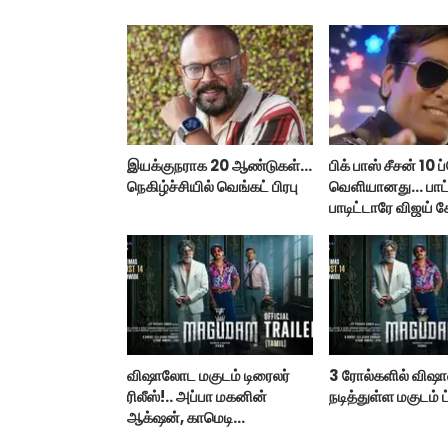
இயக்குநராக 20 ஆண்டுகள்...
பிக் பாஸ் சீசன் 10
நெகிழ்ச்சியில் வெங்கட் பிரபு
வெளியானது... பா
பாடிட்டாரே விஜய் ச
விஷாலோட மகுடம் டிரைலர்
3 ரோல்களில் விஷா
ரிலீஸ்!.. அப்பா மகனின்
நடித்துள்ள மகுடம் ட
ஆக்‌ஷன், காமெடி
அட்டகாசம்!..