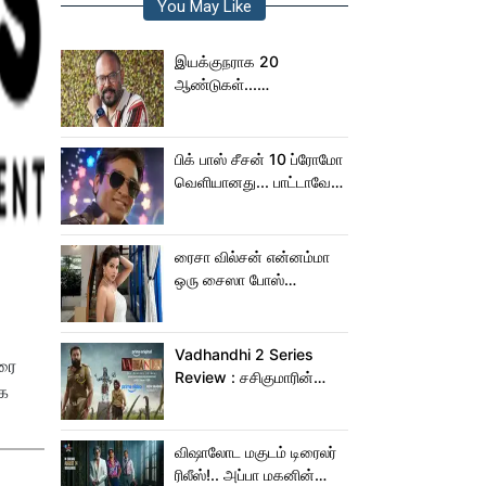
You May Like
இயக்குநராக 20
ஆண்டுகள்...
நெகிழ்ச்சியில் வெங்கட்
பிரபு
பிக் பாஸ் சீசன் 10 ப்ரோமோ
வெளியானது... பாட்டாவே
பாடிட்டாரே விஜய் சேதுபதி!
ரைசா வில்சன் என்னம்மா
ஒரு சைஸா போஸ்
கொடுத்துருக்காரு!..
கவர்ச்சியின் உச்சம்!..
Vadhandhi 2 Series
ுரை
Review : சசிகுமாரின்
்க
வதந்தி 2 வெப் சீரிஸ் எப்படி
இருக்கு?... ட்விட்டர்
விமர்சனம்!
விஷாலோட மகுடம் டிரைலர்
ரிலீஸ்!.. அப்பா மகனின்