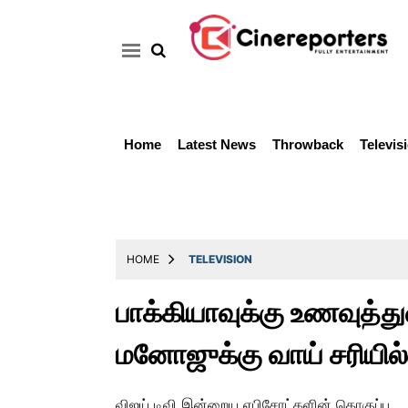
Home
Latest News
Throwback
Televis
Home
Latest
News
Throwback
HOME
TELEVISION
Television
பாக்கியாவுக்கு உணவுத்
Reviews
மனோஜுக்கு வாய் சரியில
Photos
Story
விஜய் டிவி இன்றைய எபிசோட்களின் தொகுப்பு