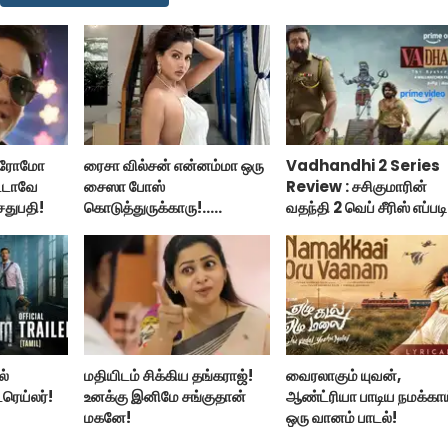
 ப்ரோமோ
ரைசா வில்சன் என்னம்மா ஒரு
Vadhandhi 2 Series
ட்டாவே
சைஸா போஸ்
Review : சசிகுமாரின்
ேதுபதி!
கொடுத்துருக்காரு!..
வதந்தி 2 வெப் சீரிஸ் எப்படி
கவர்ச்சியின் உச்சம்!..
இருக்கு?... ட்விட்டர்
விமர்சனம்!
ல்
மதியிடம் சிக்கிய தங்கராஜ்!
வைரலாகும் யுவன்,
்ரெய்லர்!
உனக்கு இனிமே சங்குதான்
ஆண்ட்ரியா பாடிய நமக்கா
மகனே!
ஒரு வானம் பாடல்!