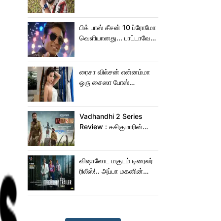
நெகிழ்ச்சியில் வெங்கட்
பிரபு
பிக் பாஸ் சீசன் 10 ப்ரோமோ
வெளியானது... பாட்டாவே
பாடிட்டாரே விஜய் சேதுபதி!
ரைசா வில்சன் என்னம்மா
ஒரு சைஸா போஸ்
கொடுத்துருக்காரு!..
கவர்ச்சியின் உச்சம்!..
Vadhandhi 2 Series
Review : சசிகுமாரின்
வதந்தி 2 வெப் சீரிஸ் எப்படி
இருக்கு?... ட்விட்டர்
விமர்சனம்!
விஷாலோட மகுடம் டிரைலர்
ரிலீஸ்!.. அப்பா மகனின்
ஆக்‌ஷன், காமெடி
அட்டகாசம்!..