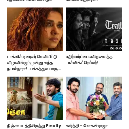
ஸ்பைடர் மேன் பிராண்ட் நியூ டே!
டாக்ஸிக் டிரைலர் வெளியீட்டு
எதிர்பார்ப்பை எகிற வைத்த
விழாவில் ஜம்முன்னு வந்த
டாக்ஸிக் ட்ரெய்லர்!
நயன்தாரா!.. பக்கத்துல யாரு
பாருங்க!..
நிஞ்சா படத்திலிருந்து Finally
கார்த்தி - மோகன் ராஜா