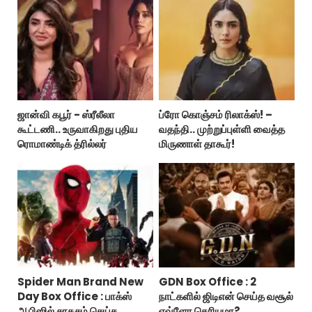
ஜான்வி கபூர் - ஸ்ரீலீலா
ப்ரோ கொஞ்சம் ரிலாக்ஸ்! –
கூட்டணி.. உருவாகிறது புதிய
வதந்தி.. முற்றுப்புள்ளி வைத்த
ரொமாண்டிக் த்ரில்லர்
மிருணாள் தாகூர்!
Spider Man Brand New
GDN Box Office : 2
Day Box Office : பாக்ஸ்
நாட்களில் ஜிடிஎன் செய்த வசூல்
ஆபிஸில் சாகசம் செய்த
எவ்ளோ தெரியுமா?