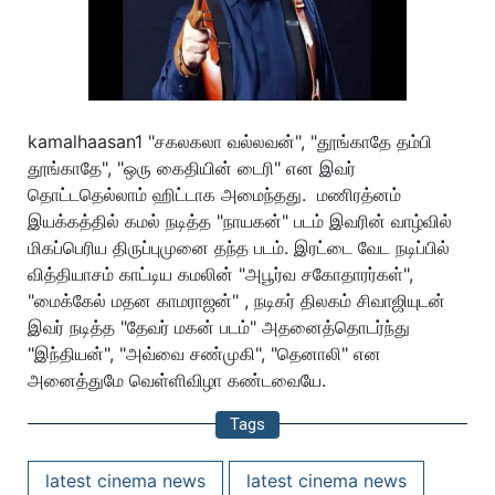
kamalhaasan1 "சகலகலா வல்லவன்", "தூங்காதே தம்பி
தூங்காதே", "ஒரு கைதியின் டைரி" என இவர்
தொட்டதெல்லாம் ஹிட்டாக அமைந்தது. மணிரத்னம்
இயக்கத்தில் கமல் நடித்த "நாயகன்" படம் இவரின் வாழ்வில்
மிகப்பெரிய திருப்புமுனை தந்த படம். இரட்டை வேட நடிப்பில்
வித்தியாசம் காட்டிய கமலின் "அபூர்வ சகோதாரர்கள்",
"மைக்கேல் மதன காமராஜன்" , நடிகர் திலகம் சிவாஜியுடன்
இவர் நடித்த "தேவர் மகன் படம்" அதனைத்தொடர்ந்து
"இந்தியன்", "அவ்வை சண்முகி", "தெனாலி" என
அனைத்துமே வெள்ளிவிழா கண்டவையே.
Tags
latest cinema news
latest cinema news