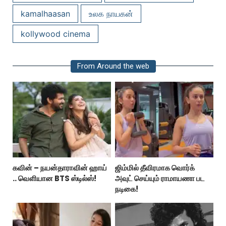
kamalhaasan
உலக நாயகன்
kollywood cinema
From Around the web
கவின் – நயன்தாராவின் ஹாய்
ஜிம்மில் தீவிரமாக வொர்க்
.. வெளியான BTS ஸ்டில்ஸ்!
அவுட் செய்யும் ராமாயணா பட
நடிகை!