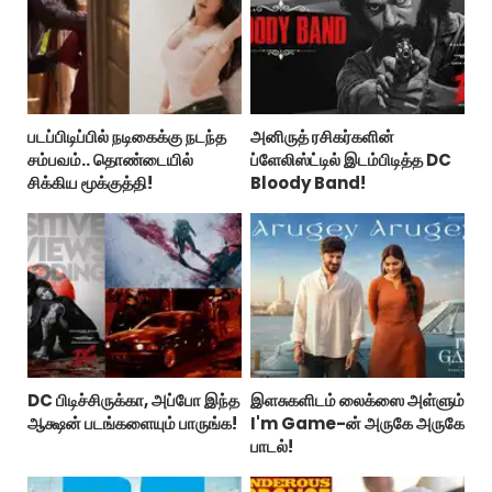
படப்பிடிப்பில் நடிகைக்கு நடந்த
அனிருத் ரசிகர்களின்
சம்பவம்.. தொண்டையில்
ப்ளேலிஸ்ட்டில் இடம்பிடித்த DC
சிக்கிய மூக்குத்தி!
Bloody Band!
DC பிடிச்சிருக்கா, அப்போ இந்த
இளசுகளிடம் லைக்ஸை அள்ளும்
ஆக்ஷன் படங்களையும் பாருங்க!
I'm Game-ன் அருகே அருகே
பாடல்!