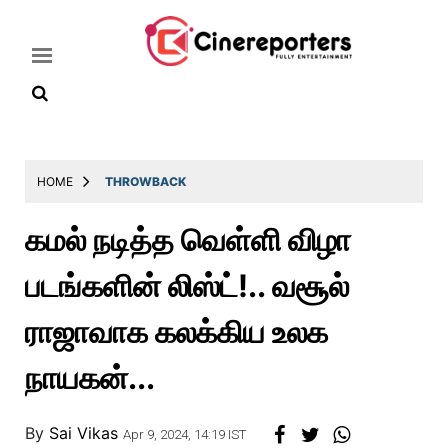
Home
HOME
THROWBACK
Latest
கமல் நடித்த வெள்ளி விழா
News
படங்களின் லிஸ்ட்!.. வசூல்
Throwback
Television
ராஜாவாக கலக்கிய உலக
Reviews
நாயகன்...
Photos
Story
By
Sai Vikas
Apr 9, 2024, 14:19 IST