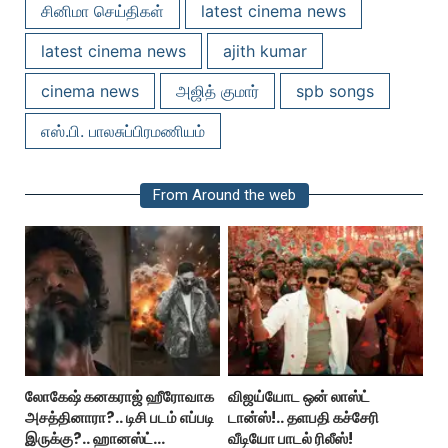
சினிமா செய்திகள்
latest cinema news
latest cinema news
ajith kumar
cinema news
அஜித் குமார்
spb songs
எஸ்.பி. பாலசுப்பிரமணியம்
From Around the web
லோகேஷ் கனகராஜ் ஹீரோவாக
விஜய்யோட ஒன் லாஸ்ட்
அசத்தினாரா?.. டிசி படம் எப்படி
டான்ஸ்!.. தளபதி கச்சேரி
இருக்கு?.. ஹானஸ்ட்
வீடியோ பாடல் ரிலீஸ்!