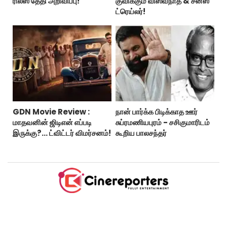
ரிலீஸ் தேதி அறிவிப்பு!
குவிக்கும் விஸ்வநாத் & சன்ஸ்
ட்ரெய்லர்!
GDN Movie Review :
நான் பார்க்க பிடிக்காத ஊர்
மாதவனின் ஜிடிஎன் எப்படி
சுப்ரமணியபுரம் - சசிகுமாரிடம்
இருக்கு?... ட்விட்டர் விமர்சனம்!
கூறிய பாலசந்தர்