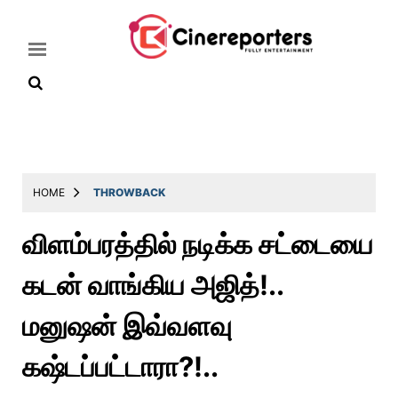
Home
Latest
HOME
THROWBACK
News
விளம்பரத்தில் நடிக்க சட்டையை
Throwback
கடன் வாங்கிய அஜித்!..
Television
Reviews
மனுஷன் இவ்வளவு
Photos
கஷ்டப்பட்டாரா?!..
Story