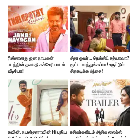
விமர்சனம்!..
ரிலீஸானது ஜன நாயகன்
சீதா ஓவர்… நெக்ஸ்ட் சத்யாவா?
படத்தின் தளபதி கச்சேரி பாடல்
ரூட்ட மாத்துங்கப்பா! உருட்டும்
வீடியோ!
சிறகடிக்க ஆசை!
கவின், நயன்தாராவின் Hi புதிய
ரசிகர்களிடம் அதிக லைக்ஸ்